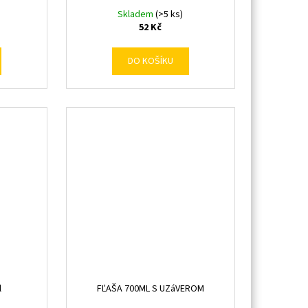
Skladem
(>5 ks)
52 Kč
DO KOŠÍKU
l
FĽAŠA 700ML S UZáVEROM