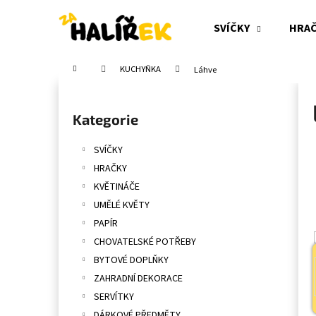
K
Přejít
na
o
SVÍČKY
HRA
obsah
Zpět
Zpět
š
do
do
í
Domů
KUCHYŇKA
Láhve
obchodu
obchodu
k
P
o
Přeskočit
Kategorie
s
kategorie
t
SVÍČKY
r
HRAČKY
a
KVĚTINÁČE
n
UMĚLÉ KVĚTY
n
PAPÍR
í
CHOVATELSKÉ POTŘEBY
p
BYTOVÉ DOPLŇKY
a
ZAHRADNÍ DEKORACE
n
SERVÍTKY
e
DÁRKOVÉ PŘEDMĚTY