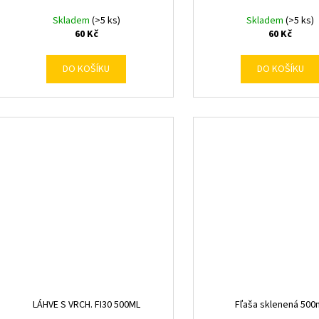
Skladem
(>5 ks)
Skladem
(>5 ks)
60 Kč
60 Kč
DO KOŠÍKU
DO KOŠÍKU
LÁHVE S VRCH. FI30 500ML
Fľaša sklenená 500