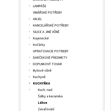
l
LAMPÁŠE
VINÁŘSKÉ POTŘEBY
ANJEL
KANCELÁŘSKÉ POTŘEBY
SILICE A JINÉ VŮNĚ
Kojenecké
Kočárky
UPRATOVACIE POTREBY
DARČEKOVÉ PREDMETY
DOPLNKOVÝ TOVAR
Bytové vůně
Kuchyně
KUCHYŇKA
Kuch. riad
Šálky a keramika
Láhve
Zavařování