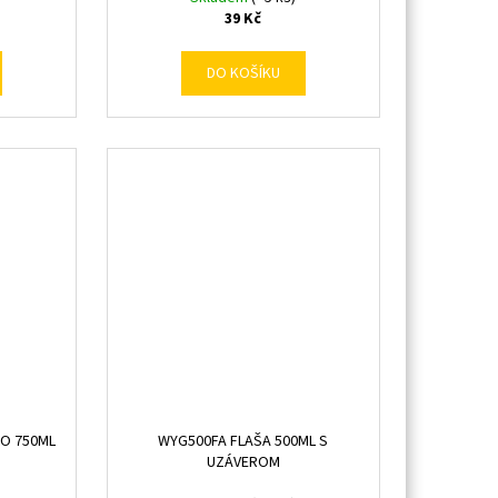
39 Kč
DO KOŠÍKU
LO 750ML
WYG500FA FLAŠA 500ML S
UZÁVEROM