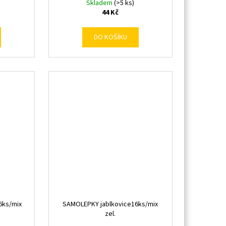
Skladem
(>5 ks)
44 Kč
DO KOŠÍKU
6ks/mix
SAMOLEPKY jablkovice16ks/mix
zel.