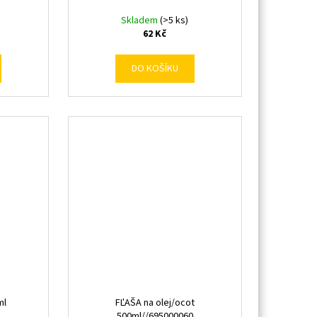
Skladem
(>5 ks)
62 Kč
DO KOŠÍKU
ml
FĽAŠA na olej/ocot
500ml//695000060