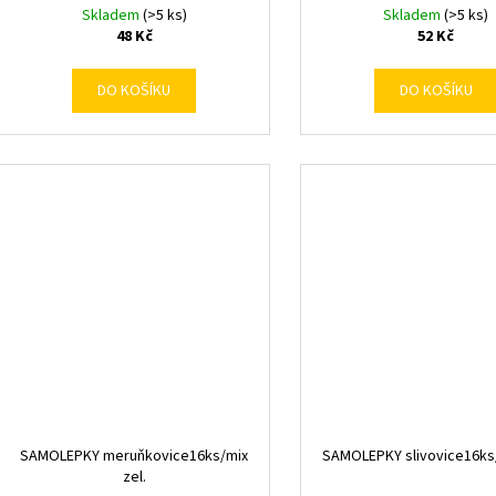
Skladem
(>5 ks)
Skladem
(>5 ks)
48 Kč
52 Kč
DO KOŠÍKU
DO KOŠÍKU
SAMOLEPKY meruňkovice16ks/mix
SAMOLEPKY slivovice16ks/
zel.