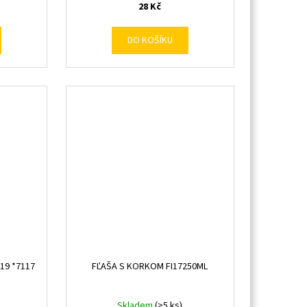
28 Kč
DO KOŠÍKU
i19 *7117
FĽAŠA S KORKOM FI17250ML
Skladem
(>5 ks)