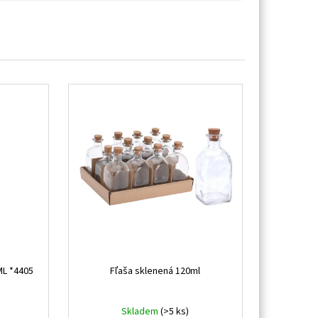
L *4405
Fľaša sklenená 120ml
Skladem
(>5 ks)