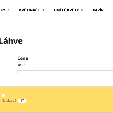
ČKY
KVĚTINÁČE
UMĚLÉ KVĚTY
PAPÍR
Co potřebujete najít?
Láhve
HLEDAT
Cena
20
Kč
Doporučujeme
Na skladě
27