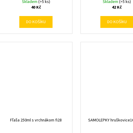
Skladem
(>5 ks)
Skladem
(>5 ks)
40 Kč
42 Kč
DO KOŠÍKU
DO KOŠÍKU
Fľaša 250ml s vrchnákom fi28
SAMOLEPKY hruškovice1