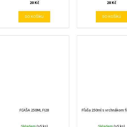
20 Kč
28 Kč
DO KOŠÍKU
DO KOŠÍKU
FĽAŠA 250ML FI28
Fľaša 250ml s vrchnákom f
Skladem
(>5 ks)
Skladem
(>5 ks)