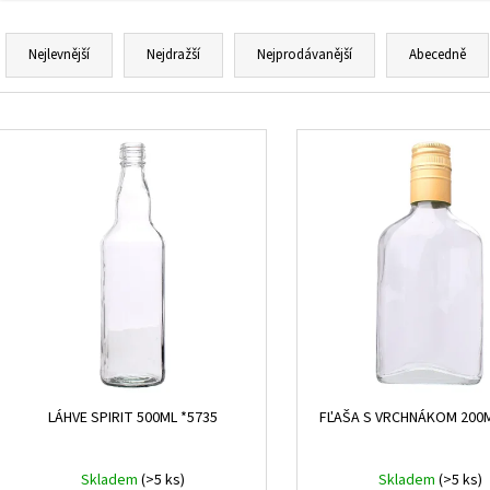
Ř
a
Nejlevnější
Nejdražší
Nejprodávanější
Abecedně
z
e
V
n
ý
í
p
p
i
r
s
o
p
d
r
u
o
k
d
t
u
ů
k
LÁHVE SPIRIT 500ML *5735
FĽAŠA S VRCHNÁKOM 200M
t
ů
Skladem
(>5 ks)
Skladem
(>5 ks)