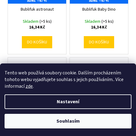
31 KČ
–47 %
31 KČ
–47 %
Bublifuk astronaut
Bublifuk Baby Dino
Skladem
(>5 ks)
Skladem
(>5 ks)
16,34 Kč
16,34 Kč
DO KOŠÍKU
DO KOŠÍKU
Tento web používá soubory cookie. Dalším procházením
tohoto webu vyjadřujete souhlas s jejich používáním.. Více
informací
zde
.
Nastavení
29 KČ
–43 %
31 KČ
–47 %
Souhlasím
Bublifuk dinosaurus
Bublifuk Ovocníček