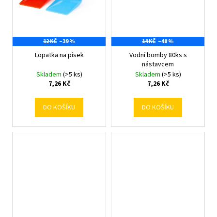
12 KČ
–39 %
14 KČ
–48 %
Lopatka na písek
Vodní bomby 80ks s
nástavcem
Skladem
(>5 ks)
Skladem
(>5 ks)
7,26 Kč
7,26 Kč
DO KOŠÍKU
DO KOŠÍKU