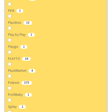
PEXI
1
PlastKon
15
Play by Play
1
Playgo
1
PLAYTO
24
PlushMarket
4
Polesie
375
ProfiBaby
1
Qplay
2