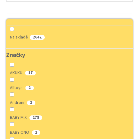
Na skladě
2642
Značky
AKUKU
17
Alltoys
2
Androni
3
BABY MIX
278
BABY ONO
1