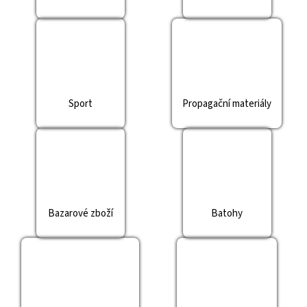
č
u
j
e
m
e
Sport
Propagační materiály
Bazarové zboží
Batohy