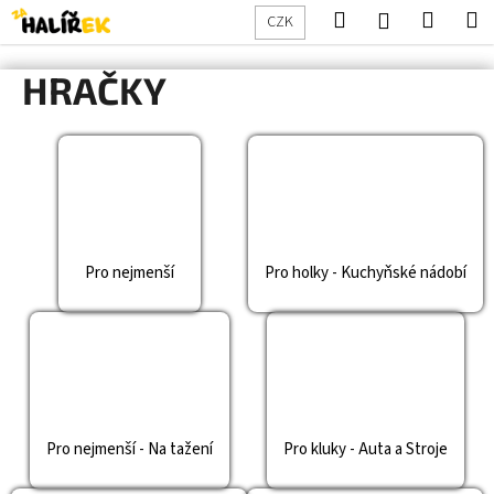
K
Přejít
Hledat
Nákup
M
Přihlášení
CZK
na
o
obsah
Zpět
Zpět
košík
š
HRAČKY
í
C
k
o
p
o
t
ř
Pro nejmenší
Pro holky - Kuchyňské nádobí
e
b
u
j
e
t
Pro nejmenší - Na tažení
Pro kluky - Auta a Stroje
e
n