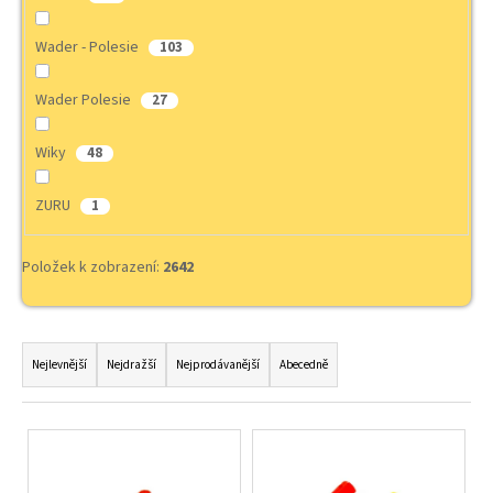
Wader - Polesie
103
Wader Polesie
27
Wiky
48
ZURU
1
Položek k zobrazení:
2642
Ř
a
Nejlevnější
Nejdražší
Nejprodávanější
Abecedně
z
e
V
n
ý
í