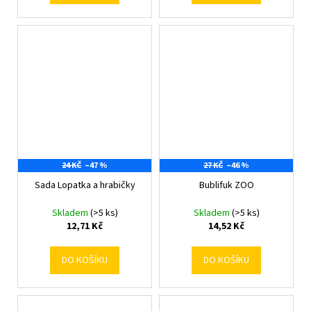
24 KČ
–47 %
27 KČ
–46 %
Sada Lopatka a hrabičky
Bublifuk ZOO
Skladem
(>5 ks)
Skladem
(>5 ks)
12,71 Kč
14,52 Kč
DO KOŠÍKU
DO KOŠÍKU