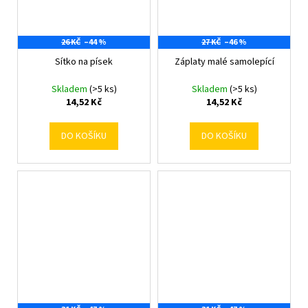
26 KČ
–44 %
27 KČ
–46 %
Sítko na písek
Záplaty malé samolepící
Skladem
(>5 ks)
Skladem
(>5 ks)
14,52 Kč
14,52 Kč
DO KOŠÍKU
DO KOŠÍKU