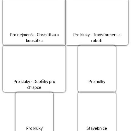
a
j
í
t
Pro nejmenší - Chrastítka a
Pro kluky - Transformers a
?
kousátka
roboti
HLEDAT
Pro kluky - Doplňky pro
Pro holky
chlapce
D
o
p
o
r
u
Pro kluky
Stavebnice