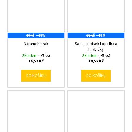
26 KČ
–44 %
26 KČ
–44 %
Náramek drak
Sada na písek Lopatka a
Hrabičky
Skladem
(>5 ks)
Skladem
(>5 ks)
14,52 Kč
14,52 Kč
DO KOŠÍKU
DO KOŠÍKU