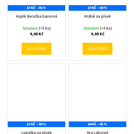
17 KČ
–46 %
17 KČ
–46 %
Hopík Beruška barevná
Hrábě na písek
Skladem
(>5 ks)
Skladem
(>5 ks)
9,08 Kč
9,08 Kč
DO KOŠÍKU
DO KOŠÍKU
17 KČ
–46 %
20 KČ
–45 %
Lopatka na písek
Hra Labyrint