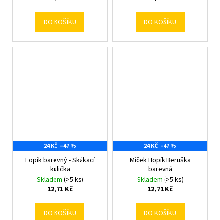
DO KOŠÍKU
DO KOŠÍKU
24 KČ
–47 %
24 KČ
–47 %
Hopík barevný - Skákací
Míček Hopík Beruška
kulička
barevná
Skladem
(>5 ks)
Skladem
(>5 ks)
12,71 Kč
12,71 Kč
DO KOŠÍKU
DO KOŠÍKU