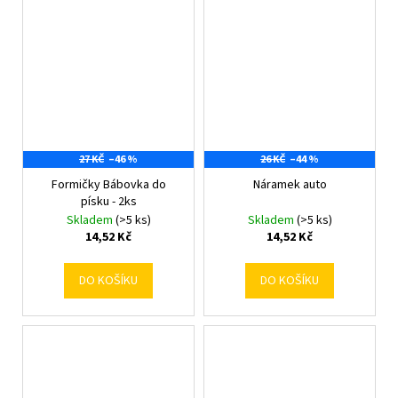
27 KČ
–46 %
26 KČ
–44 %
Formičky Bábovka do
Náramek auto
písku - 2ks
Skladem
(>5 ks)
Skladem
(>5 ks)
14,52 Kč
14,52 Kč
DO KOŠÍKU
DO KOŠÍKU