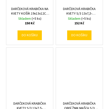
DARČEKOVÁ KRABIČKA NA
DARČEKOVÁ KRABIČKA
KVETY KOŠÍK 19x13x12CM
KVETY S/3 13x7,5-
MIXF
17x9,5CM
Skladem
(>5 ks)
Skladem
(>5 ks)
150 Kč
152 Kč
DO KOŠÍKU
DO KOŠÍKU
DARČEKOVÁ KRABIČKA
DARČEKOVÁ KRABIČKA
KVETY S/3 13x7,5-
OBDĹŽNIK MAŠĽA S/3