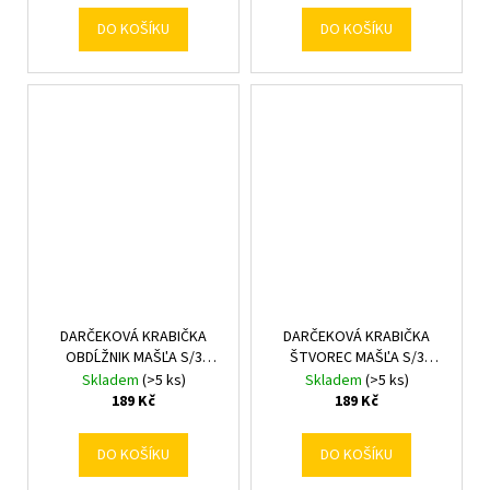
DO KOŠÍKU
DO KOŠÍKU
DARČEKOVÁ KRABIČKA
DARČEKOVÁ KRABIČKA
OBDĹŽNIK MAŠĽA S/3
ŠTVOREC MAŠĽA S/3
19x12x6,5-23x16x9,5CM
15,5x6,5-19,5x19,5CM
Skladem
(>5 ks)
Skladem
(>5 ks)
TYRKYS
TYRKYS
189 Kč
189 Kč
DO KOŠÍKU
DO KOŠÍKU