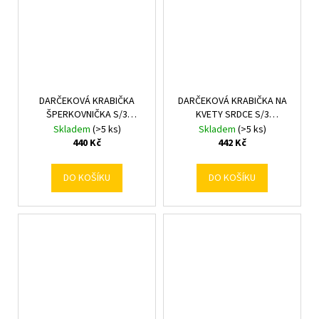
DARČEKOVÁ KRABIČKA
DARČEKOVÁ KRABIČKA NA
ŠPERKOVNIČKA S/3
KVETY SRDCE S/3
22x14x12,5-26x18x16,5CM
25,8x32x13/23,8x29,5x11,5/22x26
Skladem
(>5 ks)
Skladem
(>5 ks)
RUŽOVO BIELA
MIX F
440 Kč
442 Kč
DO KOŠÍKU
DO KOŠÍKU