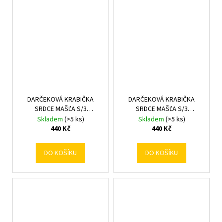
DARČEKOVÁ KRABIČKA
DARČEKOVÁ KRABIČKA
SRDCE MAŠĽA S/3
SRDCE MAŠĽA S/3
22,7x19,8x9-
22,7x19,8x9-
Skladem
(>5 ks)
Skladem
(>5 ks)
30,8x28x11,7CM ČERVENÁ
30,8x28x11,7CM ZLATÁ
440 Kč
440 Kč
MATNÁ
DO KOŠÍKU
DO KOŠÍKU