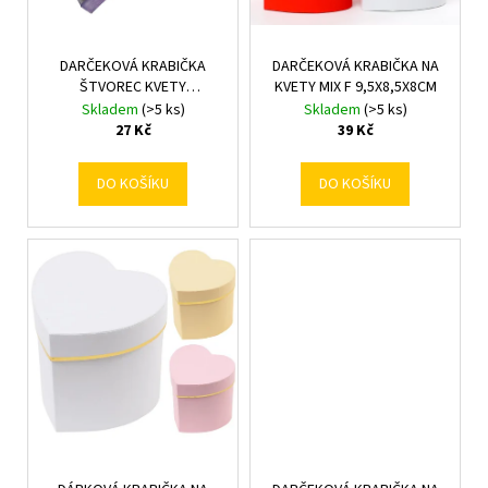
u
o
k
d
t
DARČEKOVÁ KRABIČKA
DARČEKOVÁ KRABIČKA NA
u
ŠTVOREC KVETY
KVETY MIX F 9,5X8,5X8CM
ů
k
9,5x9,5x5,5CM MIX VZOROV
Skladem
(>5 ks)
Skladem
(>5 ks)
t
27 Kč
39 Kč
ů
DO KOŠÍKU
DO KOŠÍKU