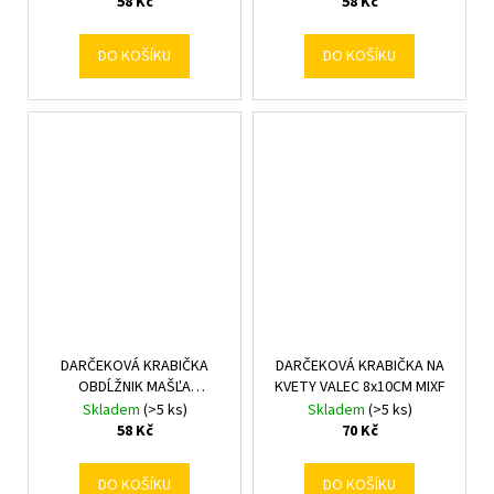
58 Kč
58 Kč
DO KOŠÍKU
DO KOŠÍKU
DARČEKOVÁ KRABIČKA
DARČEKOVÁ KRABIČKA NA
OBDĹŽNIK MAŠĽA
KVETY VALEC 8x10CM MIXF
24,5x11,5x4CM
Skladem
(>5 ks)
Skladem
(>5 ks)
STRIEBORNÁ
58 Kč
70 Kč
DO KOŠÍKU
DO KOŠÍKU