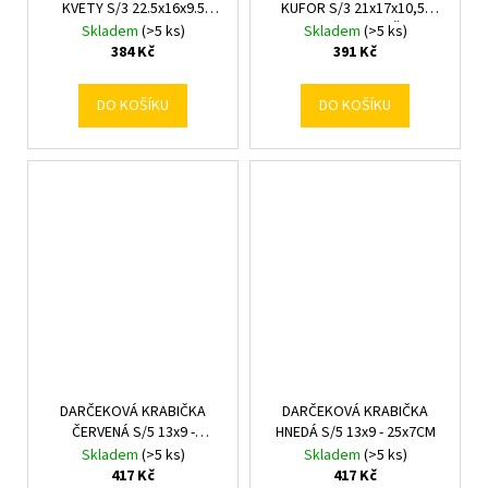
KVETY S/3 22.5x16x9.5
KUFOR S/3 21x17x10,5-
/20x14x7.5/17.5x12x5.5CM
27,2x23x14CM RUŽOVO
Skladem
(>5 ks)
Skladem
(>5 ks)
ČERVENÁ
BIELA
384 Kč
391 Kč
DO KOŠÍKU
DO KOŠÍKU
DARČEKOVÁ KRABIČKA
DARČEKOVÁ KRABIČKA
ČERVENÁ S/5 13x9 -
HNEDÁ S/5 13x9 - 25x7CM
25x7CM
Skladem
(>5 ks)
Skladem
(>5 ks)
417 Kč
417 Kč