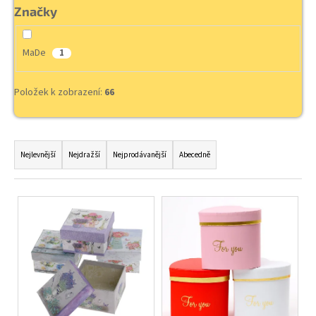
č
Značky
u
j
e
MaDe
1
m
e
Položek k zobrazení:
66
Ř
a
Nejlevnější
Nejdražší
Nejprodávanější
Abecedně
z
e
V
n
ý
í
p
p
i
r
s
o
p
d
r