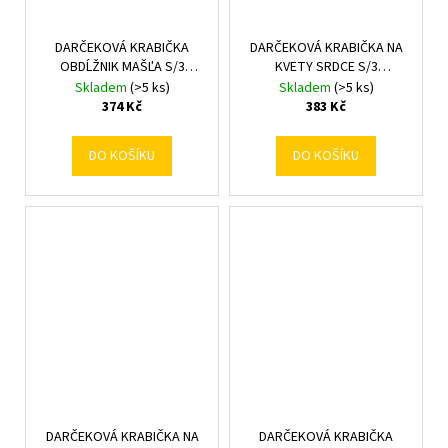
DARČEKOVÁ KRABIČKA
DARČEKOVÁ KRABIČKA NA
OBDĹŽNIK MAŠĽA S/3
KVETY SRDCE S/3
23x17x6,5-29x21x9,5CM
25.8x24.5x12/23.8x22.5x10/21.3x2
Skladem
(>5 ks)
Skladem
(>5 ks)
ZLATÁ
MIX F
374 Kč
383 Kč
DO KOŠÍKU
DO KOŠÍKU
DARČEKOVÁ KRABIČKA NA
DARČEKOVÁ KRABIČKA