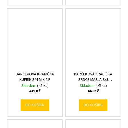
DARČEKOVÁ KRABIČKA
DARČEKOVÁ KRABIČKA
KUFRÍK S/4 MIX 2 F
SRDCE MAŠĽA S/3
22,7x19,8x9-
Skladem
(>5 ks)
Skladem
(>5 ks)
30,8x28x11,7CM BIELA
439 Kč
440 Kč
DO KOŠÍKU
DO KOŠÍKU