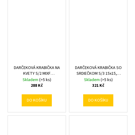
DARČEKOVÁ KRABIČKA NA
DARČEKOVÁ KRABIČKA SO
KVETY S/2 MIXF
SRDIEČKOM S/3 15x15,5-
21x17.5x10/17x14.2x8.5CM
20x20,5CM MENTOL
Skladem
(>5 ks)
Skladem
(>5 ks)
288 Kč
321 Kč
DO KOŠÍKU
DO KOŠÍKU