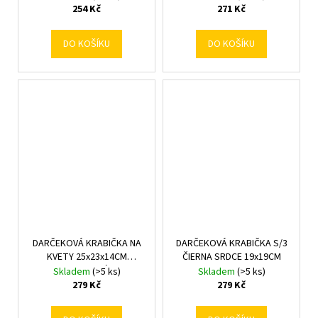
S/3 MIXF
254 Kč
271 Kč
DO KOŠÍKU
DO KOŠÍKU
DARČEKOVÁ KRABIČKA NA
DARČEKOVÁ KRABIČKA S/3
KVETY 25x23x14CM
ČIERNA SRDCE 19x19CM
SV.MODRÁ
Skladem
(>5 ks)
Skladem
(>5 ks)
279 Kč
279 Kč