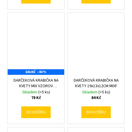
131 KČ
–40 %
DARČEKOVÁ KRABIČKA NA
DARČEKOVÁ KRABIČKA NA
KVETY MIX VZOROV
KVETY 19x13x12CM MIXF
16x16x13,2CM
Skladem
(>5 ks)
Skladem
(>5 ks)
78 Kč
84 Kč
DO KOŠÍKU
DO KOŠÍKU