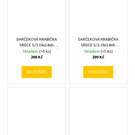
DARČEKOVÁ KRABIČKA
DARČEKOVÁ KRABIČKA
SRDCE S/3 16x14x6-
SRDCE S/3 16x14x6-
22x20x9CM STRIEBORNÉ
22x20x9CM ZLATÁ MATNÁ
Skladem
(>5 ks)
Skladem
(>5 ks)
208 Kč
209 Kč
DO KOŠÍKU
DO KOŠÍKU