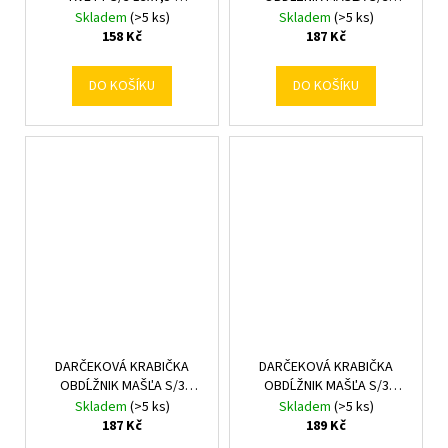
17x9,5CM
15,5x6,5-19,5x19,5CM
Skladem
(>5 ks)
Skladem
(>5 ks)
BIELA
158 Kč
187 Kč
DO KOŠÍKU
DO KOŠÍKU
DARČEKOVÁ KRABIČKA
DARČEKOVÁ KRABIČKA
OBDĹŽNIK MAŠĽA S/3
OBDĹŽNIK MAŠĽA S/3
15,5x6,5-19,5x19,5CM
19x12x6,5-23x16x9,5CM
Skladem
(>5 ks)
Skladem
(>5 ks)
RUŽOVÁ
LOSOS
187 Kč
189 Kč