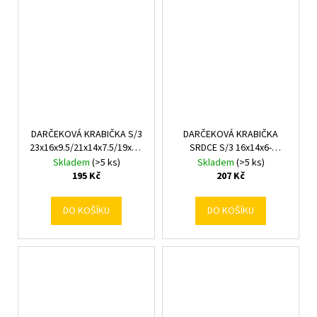
DARČEKOVÁ KRABIČKA S/3
DARČEKOVÁ KRABIČKA
23x16x9.5/21x14x7.5/19x12x6CM
SRDCE S/3 16x14x6-
MIX F
22x20x9CM BIELE
Skladem
(>5 ks)
Skladem
(>5 ks)
195 Kč
207 Kč
DO KOŠÍKU
DO KOŠÍKU