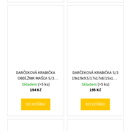
DARČEKOVÁ KRABIČKA
DARČEKOVÁ KRABIČKA S/3
OBDĹŽNIK MAŠĽA S/3
19x19x9.5/17x17x8/15x15x6.5CM
19x12x6,5-23x16x9,5CM
MIX F
Skladem
(>5 ks)
Skladem
(>5 ks)
ŽLTÁ
194 Kč
195 Kč
DO KOŠÍKU
DO KOŠÍKU