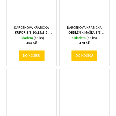
DARČEKOVÁ KRABIČKA
DARČEKOVÁ KRABIČKA
KUFOR S/3 20x15x8,5-
OBDĹŽNIK MAŠĽA S/3
30x21x9,5CM SRDCIA
23x17x6,5-29x21x9,5CM
Skladem
(>5 ks)
Skladem
(>5 ks)
BIELA
363 Kč
374 Kč
DO KOŠÍKU
DO KOŠÍKU