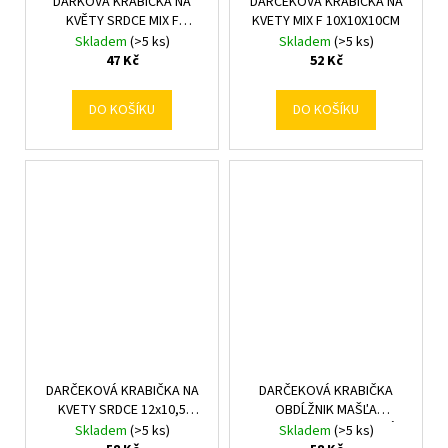
DÁRKOVÁ KRABIČKA NA
DARČEKOVÁ KRABIČKA NA
KVĚTY SRDCE MIX F
KVETY MIX F 10X10X10CM
10X9,5X10CM
Skladem
(>5 ks)
Skladem
(>5 ks)
47 Kč
52 Kč
DO KOŠÍKU
DO KOŠÍKU
DARČEKOVÁ KRABIČKA NA
DARČEKOVÁ KRABIČKA
KVETY SRDCE 12x10,5
OBDĹŽNIK MAŠĽA
5x10,8CM MIX
24,5x11,5x4CM FIALOVÁ
Skladem
(>5 ks)
Skladem
(>5 ks)