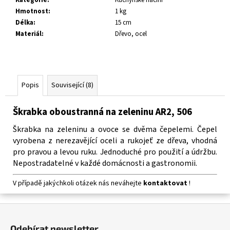
č
Hmotnost
:
1 kg
u
Délka
:
15 cm
j
Materiál
:
Dřevo, ocel
e
m
e
Popis
Související (8)
Škrabka oboustranná na zeleninu AR2, 506
Škrabka na zeleninu a ovoce se dvěma čepelemi.
Čepel
vyrobena z nerezavějící oceli a rukojeť ze dřeva, vhodná
pro pravou a levou ruku.
Jednoduché pro použití a údržbu.
Nepostradatelné v každé domácnosti a gastronomii.
V případě jakýchkoli otázek nás neváhejte
kontaktovat
!
Z
á
Odebírat newsletter