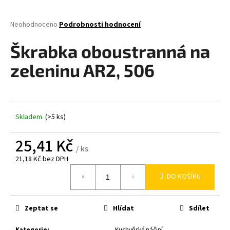
a
j
Průměrné
Neohodnoceno
Podrobnosti hodnocení
hodnocení
í
produktu
Škrabka oboustranná na
t
je
0,0
?
zeleninu AR2, 506
z
5
hvězdiček.
Skladem
(>5 ks)
HLEDAT
25,41 Kč
/ ks
21,18 Kč bez DPH
D
Měrná
o
DO KOŠÍKU
cena:
p
o
r
Zeptat se
Hlídat
Sdílet
u
Kategorie
:
Kuchyňské náčiní