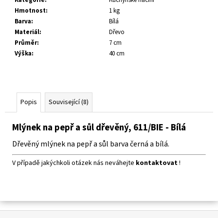
č
Hmotnost
:
1 kg
u
Barva
:
Bílá
j
Materiál
:
Dřevo
e
Průměr
:
7 cm
m
Výška
:
40 cm
e
Popis
Související (8)
Mlýnek na pepř a sůl dřevěný, 611/BIE - Bílá
Dřevěný mlýnek na pepř a sůl barva černá a bílá.
V případě jakýchkoli otázek nás neváhejte
kontaktovat
!
Z