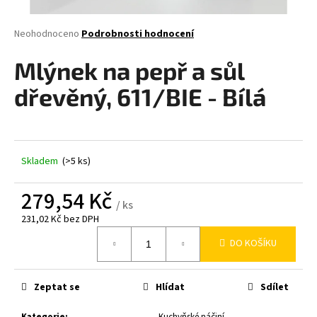
a
j
Průměrné
Neohodnoceno
Podrobnosti hodnocení
hodnocení
í
produktu
Mlýnek na pepř a sůl
t
je
0,0
?
dřevěný, 611/BIE - Bílá
z
5
hvězdiček.
Skladem
(>5 ks)
HLEDAT
279,54 Kč
/ ks
231,02 Kč bez DPH
D
Měrná
o
DO KOŠÍKU
cena:
p
o
r
Zeptat se
Hlídat
Sdílet
u
Kategorie
:
Kuchyňské náčiní