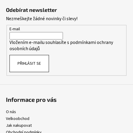
á
Odebírat newsletter
p
Nezmeškejte žádné novinky či slevy!
a
t
E-mail
í
Vložením e-mailu souhlasíte s
podmínkami ochrany
osobních údajů
PŘIHLÁSIT SE
Informace pro vás
O nás
Velkoobchod
Jak nakupovat
Obchodní podmínky