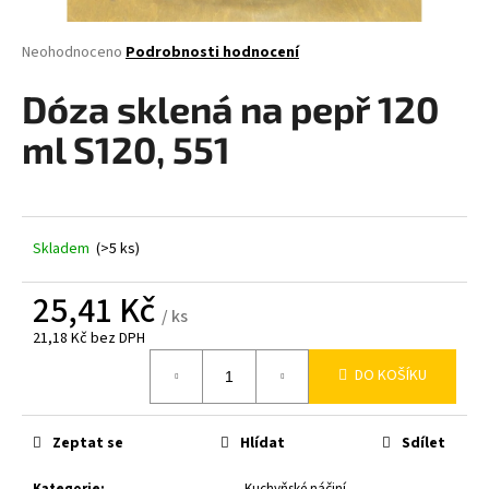
a
j
Průměrné
Neohodnoceno
Podrobnosti hodnocení
hodnocení
í
produktu
Dóza sklená na pepř 120
t
je
0,0
?
ml S120, 551
z
5
hvězdiček.
Skladem
(>5 ks)
HLEDAT
25,41 Kč
/ ks
21,18 Kč bez DPH
D
Měrná
o
DO KOŠÍKU
cena:
p
o
r
Zeptat se
Hlídat
Sdílet
u
Kategorie
:
Kuchyňské náčiní