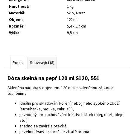
č
Hmotnost
:
1 kg
u
Materiál
:
Sklo, Nerez
j
Objem
:
120 ml
e
Rozměr
:
5,4 x 5,4 cm
m
Výška
:
9,5 cm
e
Popis
Související (8)
Dóza skelná na pepř 120 ml S120, 551
Skleněná nádoba s objemem.
120 ml se skleněnou zátkou a
těsněním .
Ideální pro skladování koření
nebo jiného sypkého zboží
(strouhanka, mouka, cukr, sůl),
je vhodný i pro uchovávání tekutých látek
(olej, ocet, oleje
atd.)
snadno se zavírá a otevírá,
je velmi těsný - zabraňuje ztrátě aroma