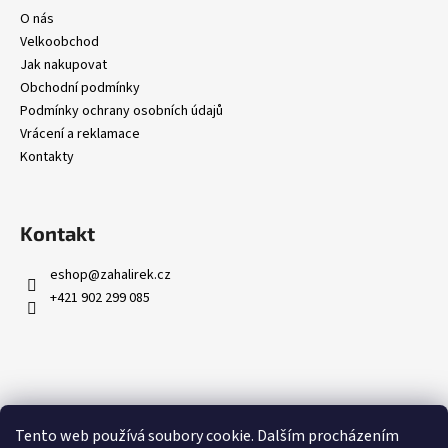
O nás
Velkoobchod
Jak nakupovat
Obchodní podmínky
Podmínky ochrany osobních údajů
Vrácení a reklamace
Kontakty
Kontakt
eshop
@
zahalirek.cz
+421 902 299 085
Přijímáme online platby
Tento web používá soubory cookie. Dalším procházením