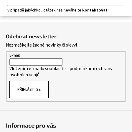
V případě jakýchkoli otázek nás neváhejte
kontaktovat
!
Z
á
Odebírat newsletter
p
Nezmeškejte žádné novinky či slevy!
a
t
E-mail
í
Vložením e-mailu souhlasíte s
podmínkami ochrany
osobních údajů
PŘIHLÁSIT SE
Informace pro vás