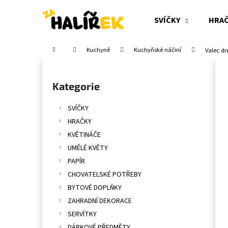
K
Přejít
na
o
SVÍČKY
HRA
obsah
Zpět
Zpět
š
do
do
í
Domů
Kuchyně
Kuchyňské náčiní
Valec dr
obchodu
obchodu
k
P
o
Přeskočit
Kategorie
s
kategorie
t
SVÍČKY
r
HRAČKY
a
KVĚTINÁČE
n
UMĚLÉ KVĚTY
n
PAPÍR
í
CHOVATELSKÉ POTŘEBY
p
BYTOVÉ DOPLŇKY
a
ZAHRADNÍ DEKORACE
n
SERVÍTKY
e
DÁRKOVÉ PŘEDMĚTY