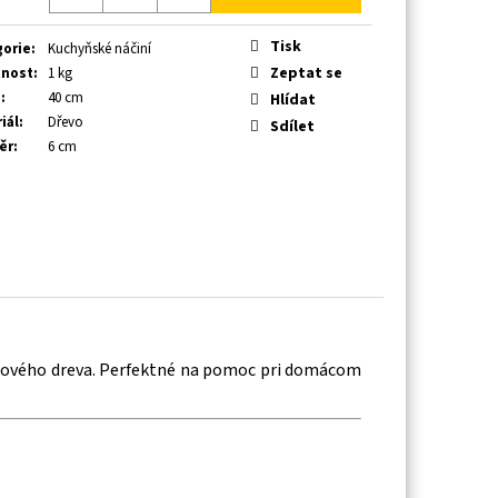
Tisk
gorie
:
Kuchyňské náčiní
Zeptat se
nost
:
1 kg
a
:
40 cm
Hlídat
iál
:
Dřevo
Sdílet
ěr
:
6 cm
kového dreva. Perfektné na pomoc pri domácom