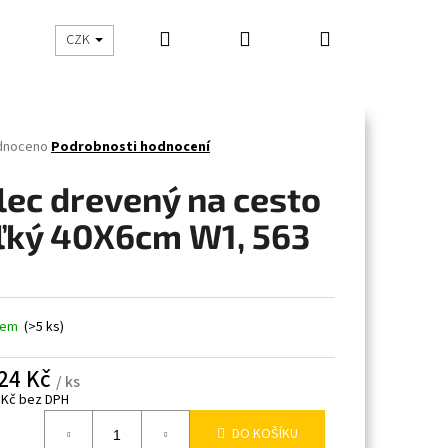
Hledat
Přihlášení
Nákupní
CHOVATELSKÉ POTŘEBY
BYTOVÉ DOPLŇKY
Z
CZK
košík
né
dnoceno
Podrobnosti hodnocení
ení
tu
lec drevený na cesto
ľký 40X6cm W1, 563
ček.
dem
(>5 ks)
24 Kč
/ ks
 Kč bez DPH
á
DO KOŠÍKU