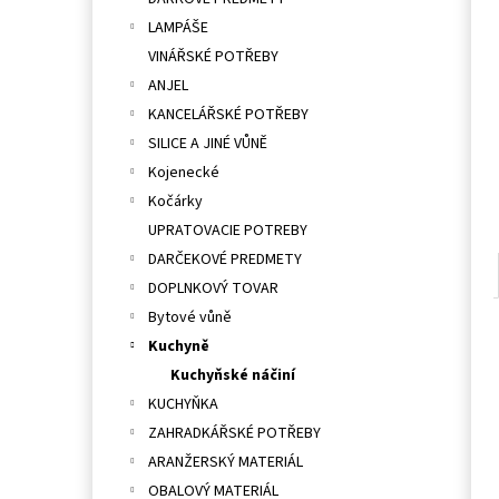
l
LAMPÁŠE
VINÁŘSKÉ POTŘEBY
ANJEL
KANCELÁŘSKÉ POTŘEBY
SILICE A JINÉ VŮNĚ
Kojenecké
Kočárky
UPRATOVACIE POTREBY
DARČEKOVÉ PREDMETY
DOPLNKOVÝ TOVAR
Bytové vůně
Kuchyně
Kuchyňské náčiní
KUCHYŇKA
ZAHRADKÁŘSKÉ POTŘEBY
ARANŽERSKÝ MATERIÁL
OBALOVÝ MATERIÁL