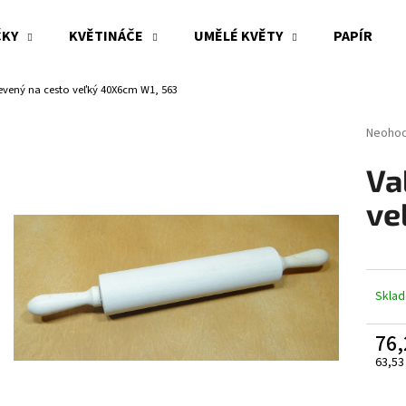
ČKY
KVĚTINÁČE
UMĚLÉ KVĚTY
PAPÍR
evený na cesto veľký 40X6cm W1, 563
Co potřebujete najít?
Průměr
Neoho
hodnoc
produk
HLEDAT
Va
je
0,0
ve
z
5
Doporučujeme
hvězdi
Skla
76,
63,53
Měrn
cena: