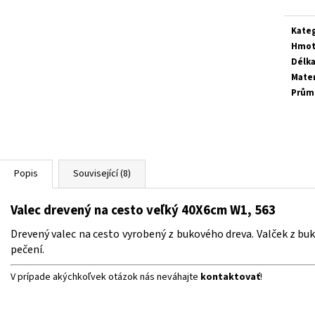
Kate
Hmot
Délk
Mater
Prům
Popis
Související (8)
Valec drevený na cesto veľký 40X6cm W1, 563
Drevený valec na cesto vyrobený z bukového dreva.
Valček z bu
pečení.
V prípade akýchkoľvek otázok nás neváhajte
kontaktovať
!