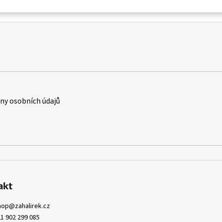
y osobních údajů
akt
hop
@
zahalirek.cz
1 902 299 085