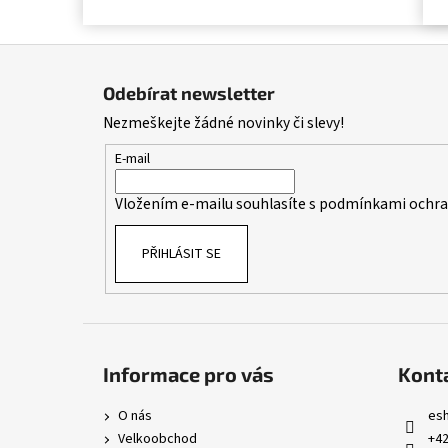
Z
á
Odebírat newsletter
p
Nezmeškejte žádné novinky či slevy!
a
t
E-mail
í
Vložením e-mailu souhlasíte s
podmínkami ochran
PŘIHLÁSIT SE
Informace pro vás
Kont
O nás
es
Velkoobchod
+42