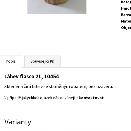
Kate
Hmot
Barva
Mater
Obje
Popis
Související (8)
Láhev fiasco 2L, 10454
Skleněná čirá láhev se slaměným obalem, bez uzávěru.
V případě jakýchkoli otázek nás neváhejte
kontaktovat
!
Varianty