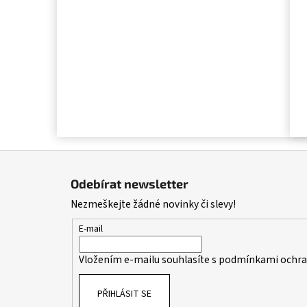
Z
á
Odebírat newsletter
p
Nezmeškejte žádné novinky či slevy!
a
t
E-mail
í
Vložením e-mailu souhlasíte s
podmínkami ochran
PŘIHLÁSIT SE