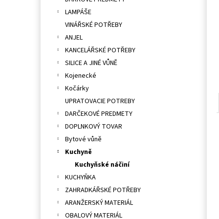
l
LAMPÁŠE
VINÁŘSKÉ POTŘEBY
ANJEL
KANCELÁŘSKÉ POTŘEBY
SILICE A JINÉ VŮNĚ
Kojenecké
Kočárky
UPRATOVACIE POTREBY
DARČEKOVÉ PREDMETY
DOPLNKOVÝ TOVAR
Bytové vůně
Kuchyně
Kuchyňské náčiní
KUCHYŇKA
ZAHRADKÁŘSKÉ POTŘEBY
ARANŽERSKÝ MATERIÁL
OBALOVÝ MATERIÁL