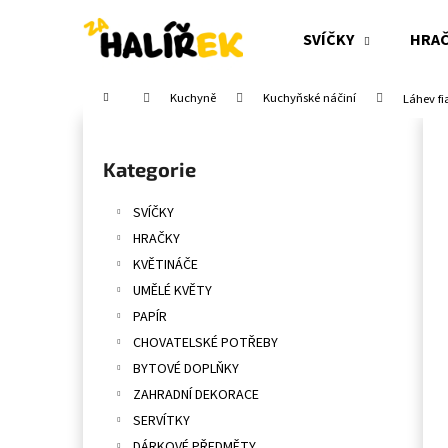
K
Přejít
na
o
SVÍČKY
HRA
obsah
Zpět
Zpět
š
do
do
í
Domů
Kuchyně
Kuchyňské náčiní
Láhev fi
obchodu
obchodu
k
P
o
Přeskočit
Kategorie
s
kategorie
t
SVÍČKY
r
HRAČKY
a
KVĚTINÁČE
n
UMĚLÉ KVĚTY
n
PAPÍR
í
CHOVATELSKÉ POTŘEBY
p
BYTOVÉ DOPLŇKY
a
ZAHRADNÍ DEKORACE
n
SERVÍTKY
e
DÁRKOVÉ PŘEDMĚTY