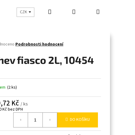
Hledat
Přihlášení
Nákupní
CHOVATELSKÉ POTŘEBY
BYTOVÉ DOPLŇKY
Z
CZK
košík
né
dnoceno
Podrobnosti hodnocení
ení
tu
hev fiasco 2L, 10454
ček.
dem
(2 ks)
,72 Kč
/ ks
0 Kč bez DPH
á
DO KOŠÍKU