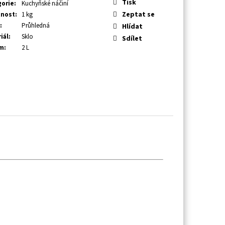
Tisk
gorie
:
Kuchyňské náčiní
Zeptat se
nost
:
1 kg
:
Průhledná
Hlídat
iál
:
Sklo
Sdílet
m
:
2 L