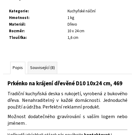
č
u
Kategorie
:
Kuchyňské náčiní
j
Hmotnost
:
1 kg
e
Materiál
:
Dřevo
m
Rozměr
:
10 x 24 cm
e
Tloušťka
:
1,6 cm
Popis
Související (8)
Prkénko na krájení dřevěné D10 10x24 cm, 469
Tradiční kuchyňská deska s rukojetí, vyrobená z bukového
dřeva.
Nenahraditelný v každé domácnosti.
Jednoduché
použití a údržba.
Perfektní reklamní produkt.
Možnost dodatečného gravírování s vaším logem nebo
jménem
.
V případě jakýchkoli otázek nás neváhejte
kontaktovat
!