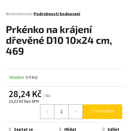
a
j
Průměrné
Neohodnoceno
Podrobnosti hodnocení
hodnocení
í
produktu
Prkénko na krájení
t
je
0,0
?
dřevěné D10 10x24 cm,
z
5
469
hvězdiček.
HLEDAT
Skladem
(>5 ks)
28,24 Kč
D
/ ks
o
23,53 Kč bez DPH
p
Měrná
DO KOŠÍKU
o
cena:
r
u
Zeptat se
Hlídat
Sdílet