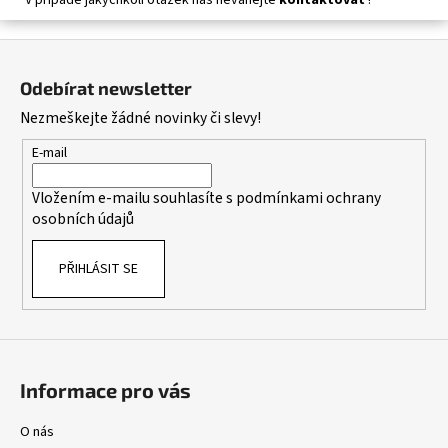
Z
á
Odebírat newsletter
p
Nezmeškejte žádné novinky či slevy!
a
t
E-mail
í
Vložením e-mailu souhlasíte s
podmínkami ochrany
osobních údajů
PŘIHLÁSIT SE
Informace pro vás
O nás