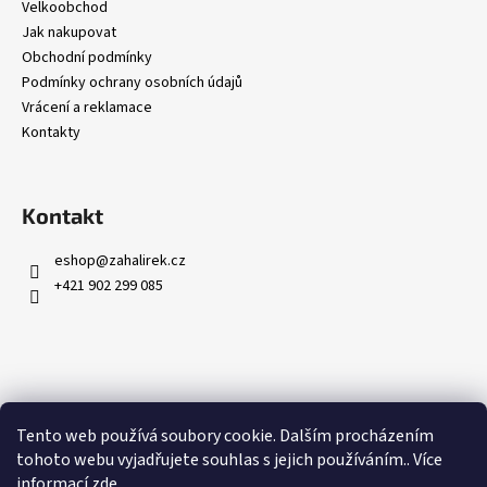
Velkoobchod
Jak nakupovat
Obchodní podmínky
Podmínky ochrany osobních údajů
Vrácení a reklamace
Kontakty
Kontakt
eshop
@
zahalirek.cz
+421 902 299 085
Přijímáme online platby
Tento web používá soubory cookie. Dalším procházením
tohoto webu vyjadřujete souhlas s jejich používáním.. Více
informací
zde
.