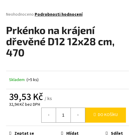
a
j
Průměrné
Neohodnoceno
Podrobnosti hodnocení
hodnocení
í
produktu
Prkénko na krájení
t
je
0,0
?
dřevěné D12 12x28 cm,
z
5
470
hvězdiček.
HLEDAT
Skladem
(>5 ks)
39,53 Kč
D
/ ks
o
32,94 Kč bez DPH
p
Měrná
DO KOŠÍKU
o
cena:
r
u
Zeptat se
Hlídat
Sdílet