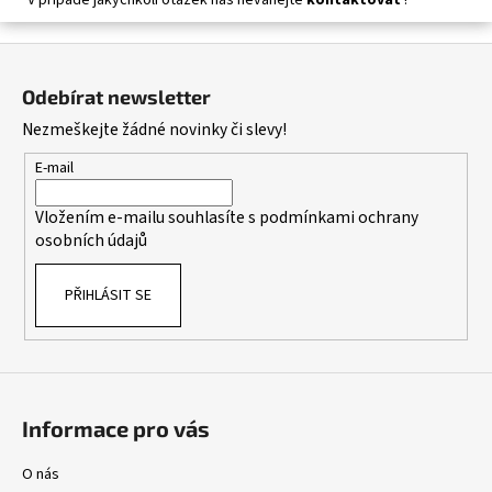
Z
á
Odebírat newsletter
p
Nezmeškejte žádné novinky či slevy!
a
t
E-mail
í
Vložením e-mailu souhlasíte s
podmínkami ochrany
osobních údajů
PŘIHLÁSIT SE
Informace pro vás
O nás