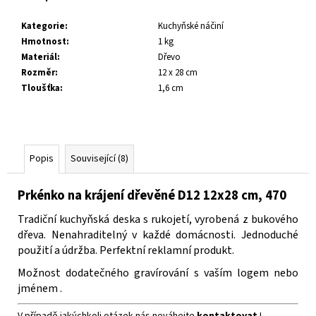
č
u
Kategorie
:
Kuchyňské náčiní
j
Hmotnost
:
1 kg
e
Materiál
:
Dřevo
m
Rozměr
:
12 x 28 cm
e
Tloušťka
:
1,6 cm
Popis
Související (8)
Prkénko na krájení dřevěné D12 12x28 cm, 470
Tradiční kuchyňská deska s rukojetí, vyrobená z bukového
dřeva. Nenahraditelný v každé domácnosti.
Jednoduché
použití a údržba.
Perfektní reklamní produkt.
Možnost
dodatečného gravírování s vaším logem nebo
jménem
.
V případě jakýchkoli otázek nás neváhejte
kontaktovat
!