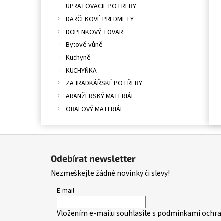
UPRATOVACIE POTREBY
DARČEKOVÉ PREDMETY
DOPLNKOVÝ TOVAR
Bytové vůně
Kuchyně
KUCHYŇKA
ZAHRADKÁŘSKÉ POTŘEBY
ARANŽERSKÝ MATERIÁL
OBALOVÝ MATERIÁL
Z
á
Odebírat newsletter
p
Nezmeškejte žádné novinky či slevy!
a
t
E-mail
í
Vložením e-mailu souhlasíte s
podmínkami ochran