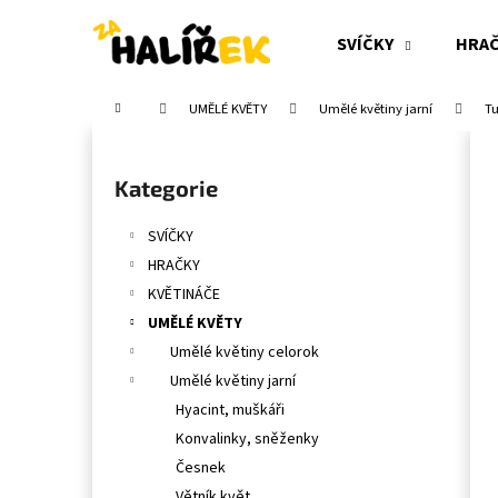
K
Přejít
na
o
SVÍČKY
HRA
obsah
Zpět
Zpět
š
do
do
í
Domů
UMĚLÉ KVĚTY
Umělé květiny jarní
Tu
obchodu
obchodu
k
P
o
Přeskočit
Kategorie
s
kategorie
t
SVÍČKY
r
HRAČKY
a
KVĚTINÁČE
n
UMĚLÉ KVĚTY
n
Umělé květiny celorok
í
Umělé květiny jarní
p
Hyacint, muškáři
a
Konvalinky, sněženky
n
Česnek
e
Větník květ