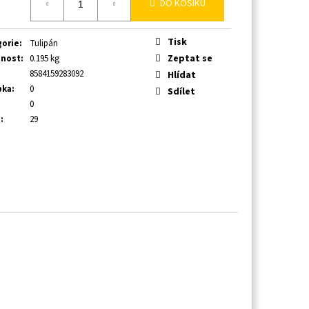
DO KOŠÍKU
Tisk
gorie
:
Tulipán
Zeptat se
nost
:
0.195 kg
8584159283092
Hlídat
bka
:
0
Sdílet
:
0
a
:
29