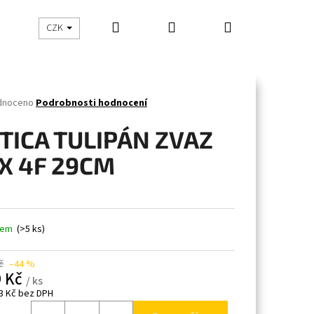
Hledat
Přihlášení
Nákupní
CHOVATELSKÉ POTŘEBY
BYTOVÉ DOPLŇKY
Z
CZK
košík
né
dnoceno
Podrobnosti hodnocení
ení
tu
TICA TULIPÁN ZVAZ
X 4F 29CM
ček.
dem
(>5 ks)
č
–44 %
9 Kč
/ ks
3 Kč bez DPH
á