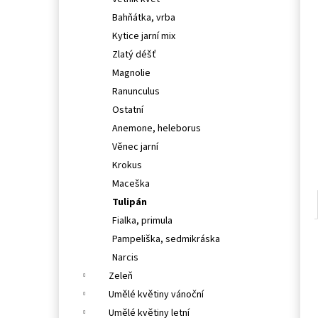
l
Bahňátka, vrba
Kytice jarní mix
Zlatý déšť
Magnolie
Ranunculus
Ostatní
Anemone, heleborus
Věnec jarní
Krokus
Maceška
Tulipán
Fialka, primula
Pampeliška, sedmikráska
Narcis
Zeleň
Umělé květiny vánoční
Umělé květiny letní