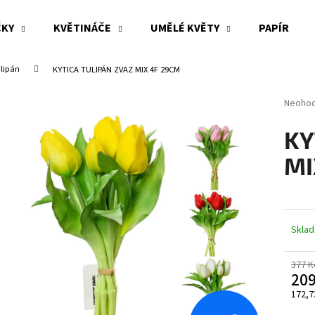
ČKY
KVĚTINÁČE
UMĚLÉ KVĚTY
PAPÍR
lipán
KYTICA TULIPÁN ZVAZ MIX 4F 29CM
Co potřebujete najít?
Průměr
Neoho
hodnoc
produk
HLEDAT
KY
je
0,0
MI
z
5
Doporučujeme
hvězdi
Skla
377 K
20
172,7
Měrn