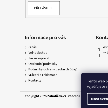
PŘIHLÁSIT SE
Informace pro vás
Kont
O nás
es
Velkoobchod
+42
Jak nakupovat
Obchodní podmínky
Podmínky ochrany osobních údajů
Vrácení a reklamace
Kontakty
Tento web p
vyjadřujete s
Copyright 2026
Zahalířek.cz
. Všechna práva vyhrazena.
U
Nastaven