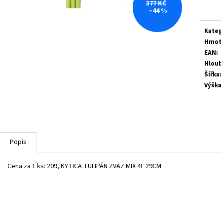
377 KČ
cena:
–44 %
Kate
Hmot
EAN
:
Hlou
Šířka
Výšk
Popis
Cena za 1 ks: 209, KYTICA TULIPÁN ZVAZ MIX 4F 29CM