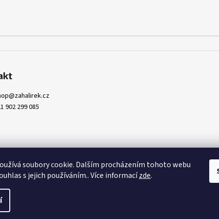
akt
hop
@
zahalirek.cz
1 902 299 085
oužívá soubory cookie. Dalším procházením tohoto webu
ouhlas s jejich používáním.. Více informací
zde
.
pravit nastavení cookies
í