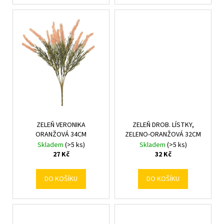
č
u
j
e
m
e
ZELEŇ VERONIKA
ZELEŇ DROB. LÍSTKY,
ORANŽOVÁ 34CM
ZELENO-ORANŽOVÁ 32CM
Skladem
(>5 ks)
Skladem
(>5 ks)
27 Kč
32 Kč
DO KOŠÍKU
DO KOŠÍKU