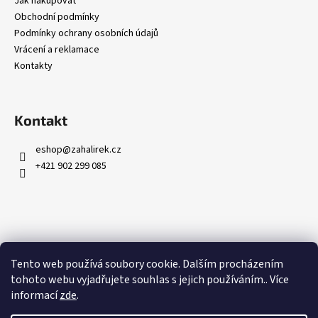
Jak nakupovat
Obchodní podmínky
Podmínky ochrany osobních údajů
Vrácení a reklamace
Kontakty
Kontakt
eshop
@
zahalirek.cz
+421 902 299 085
Přijímáme online platby
Tento web používá soubory cookie. Dalším procházením
tohoto webu vyjadřujete souhlas s jejich používáním.. Více
informací
zde
.