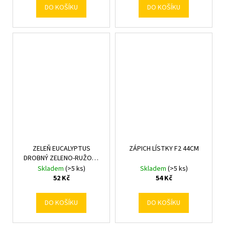
DO KOŠÍKU
DO KOŠÍKU
ZELEŇ EUCALYPTUS
ZÁPICH LÍSTKY F2 44CM
DROBNÝ ZELENO-RUŽOVÝ
METAL 38cm
Skladem
(>5 ks)
Skladem
(>5 ks)
52 Kč
54 Kč
DO KOŠÍKU
DO KOŠÍKU