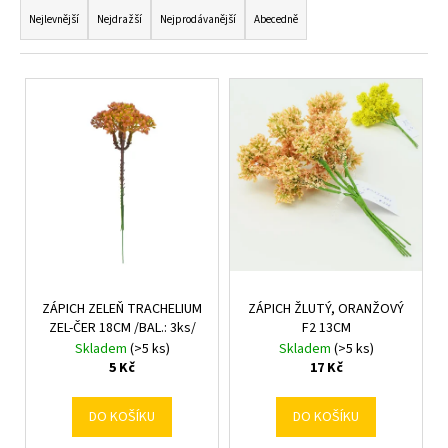
a
a
Nejlevnější
Nejdražší
Nejprodávanější
Abecedně
z
j
e
í
V
n
t
ý
í
?
p
p
i
r
s
o
p
d
HLEDAT
r
u
o
k
d
t
ZÁPICH ZELEŇ TRACHELIUM
ZÁPICH ŽLUTÝ, ORANŽOVÝ
u
D
ZEL-ČER 18CM /BAL.: 3ks/
F2 13CM
ů
o
k
Skladem
(>5 ks)
Skladem
(>5 ks)
p
t
5 Kč
17 Kč
o
ů
r
DO KOŠÍKU
DO KOŠÍKU
u