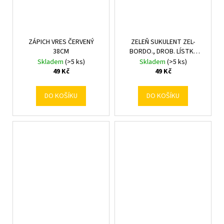
ZÁPICH VRES ČERVENÝ
ZELEŇ SUKULENT ZEL-
38CM
BORDO., DROB. LÍSTKY
33CM
Skladem
(>5 ks)
Skladem
(>5 ks)
49 Kč
49 Kč
DO KOŠÍKU
DO KOŠÍKU