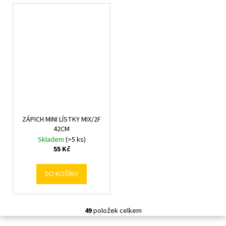
ZÁPICH MINI LÍSTKY MIX/2F
42CM
Skladem
(>5 ks)
55 Kč
DO KOŠÍKU
49
položek celkem
O