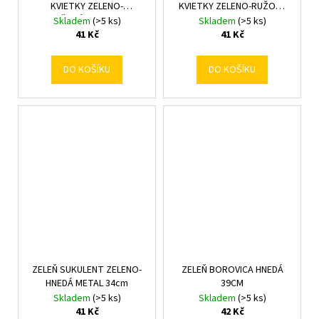
KVIETKY ZELENO-
KVIETKY ZELENO-RUŽOVÝ
ORANŽOVÝ METAL 37cm
METAL 37cm
Skladem
(>5 ks)
Skladem
(>5 ks)
41 Kč
41 Kč
DO KOŠÍKU
DO KOŠÍKU
ZELEŇ SUKULENT ZELENO-
ZELEŇ BOROVICA HNEDÁ
HNEDÁ METAL 34cm
39CM
Skladem
(>5 ks)
Skladem
(>5 ks)
41 Kč
42 Kč