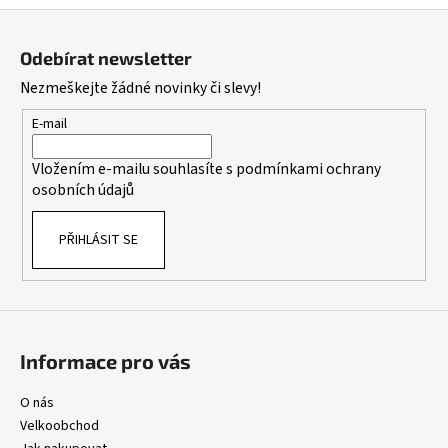
v
Z
l
á
á
Odebírat newsletter
d
p
Nezmeškejte žádné novinky či slevy!
a
a
c
t
E-mail
í
í
p
Vložením e-mailu souhlasíte s
podmínkami ochrany
r
osobních údajů
v
k
PŘIHLÁSIT SE
y
v
ý
p
i
s
Informace pro vás
u
O nás
Velkoobchod