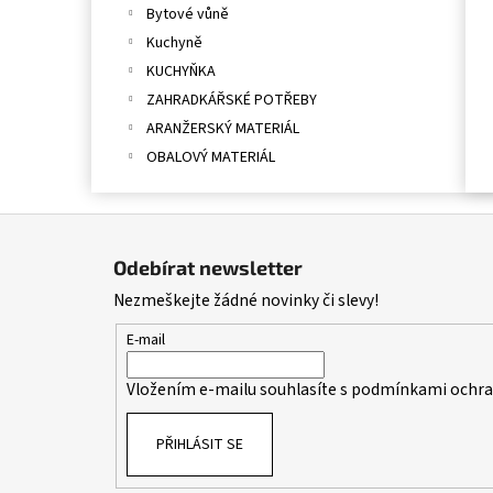
Bytové vůně
Kuchyně
KUCHYŇKA
ZAHRADKÁŘSKÉ POTŘEBY
ARANŽERSKÝ MATERIÁL
OBALOVÝ MATERIÁL
Z
á
Odebírat newsletter
p
Nezmeškejte žádné novinky či slevy!
a
t
E-mail
í
Vložením e-mailu souhlasíte s
podmínkami ochran
PŘIHLÁSIT SE