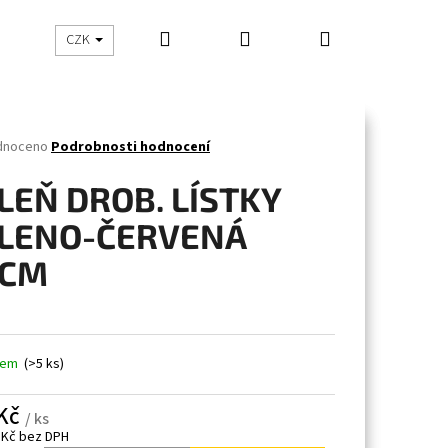
Hledat
Přihlášení
Nákupní
CHOVATELSKÉ POTŘEBY
BYTOVÉ DOPLŇKY
Z
CZK
košík
né
dnoceno
Podrobnosti hodnocení
ení
tu
LEŇ DROB. LÍSTKY
LENO-ČERVENÁ
4CM
ček.
dem
(>5 ks)
 Kč
/ ks
 Kč bez DPH