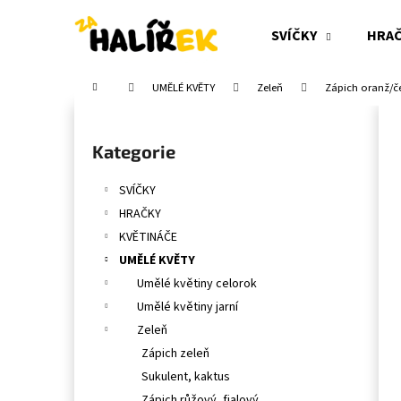
K
Přejít
na
o
SVÍČKY
HRA
obsah
Zpět
Zpět
š
do
do
í
Domů
UMĚLÉ KVĚTY
Zeleň
Zápich oranž/č
obchodu
obchodu
k
P
o
Přeskočit
Kategorie
s
kategorie
t
SVÍČKY
r
HRAČKY
a
KVĚTINÁČE
n
UMĚLÉ KVĚTY
n
Umělé květiny celorok
í
Umělé květiny jarní
p
Zeleň
a
Zápich zeleň
n
Sukulent, kaktus
e
Zápich růžový, fialový