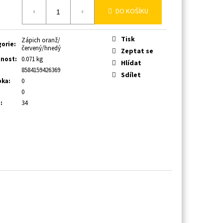
á
DO KOŠÍKU
Tisk
Zápich oranž/
gorie
:
červený/hnedý
Zeptat se
nost
:
0.071 kg
Hlídat
8584159426369
Sdílet
bka
:
0
:
0
a
:
34