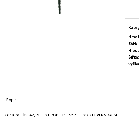
Měrn
cena:
Kate
Hmot
EAN
:
Hlou
Šířka
Výšk
Popis
Cena za 1 ks: 42, ZELEŇ DROB. LÍSTKY ZELENO-ČERVENÁ 34CM