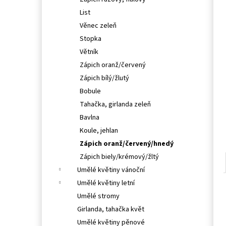
l
List
Věnec zeleň
Stopka
Větník
Zápich oranž/červený
Zápich bílý/žlutý
Bobule
Tahačka, girlanda zeleň
Bavlna
Koule, jehlan
Zápich oranž/červený/hnedý
Zápich biely/krémový/žltý
Umělé květiny vánoční
Umělé květiny letní
Umělé stromy
Girlanda, tahačka květ
Umělé květiny pěnové