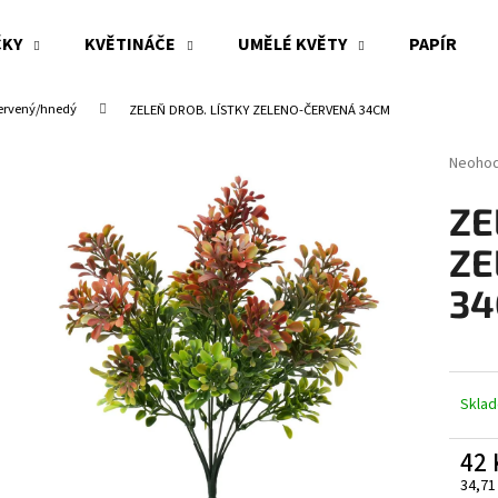
ČKY
KVĚTINÁČE
UMĚLÉ KVĚTY
PAPÍR
ervený/hnedý
ZELEŇ DROB. LÍSTKY ZELENO-ČERVENÁ 34CM
Co potřebujete najít?
Průměr
Neoho
hodnoc
produk
HLEDAT
ZE
je
0,0
ZE
z
5
3
Doporučujeme
hvězdi
Skla
42
34,71