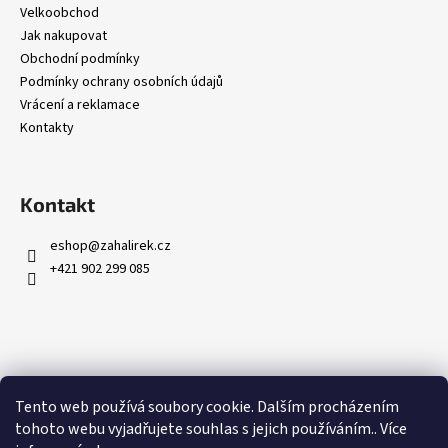
Velkoobchod
Jak nakupovat
Obchodní podmínky
Podmínky ochrany osobních údajů
Vrácení a reklamace
Kontakty
Kontakt
eshop
@
zahalirek.cz
+421 902 299 085
Přijímáme online platby
Tento web používá soubory cookie. Dalším procházením
tohoto webu vyjadřujete souhlas s jejich používáním.. Více