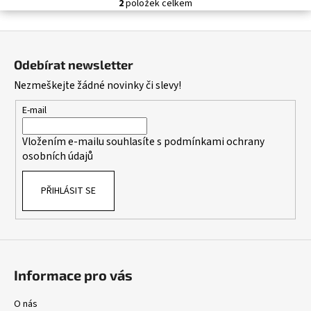
č
2
položek celkem
O
u
v
j
Z
l
e
á
á
m
Odebírat newsletter
d
p
e
Nezmeškejte žádné novinky či slevy!
a
a
c
t
E-mail
í
í
p
Vložením e-mailu souhlasíte s
podmínkami ochrany
r
osobních údajů
v
k
PŘIHLÁSIT SE
y
v
ý
p
i
s
Informace pro vás
u
O nás