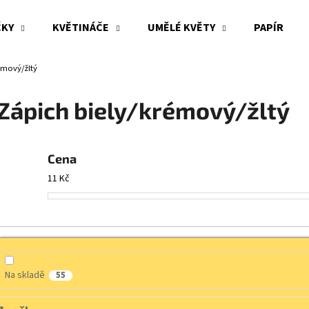
ČKY
KVĚTINÁČE
UMĚLÉ KVĚTY
PAPÍR
émový/žltý
Co potřebujete najít?
Zápich biely/krémový/žltý
HLEDAT
Cena
11
Kč
Doporučujeme
Na skladě
55