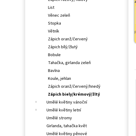
l
List
Věnec zeleň
Stopka
Větník
Zápich oranž/červený
Zápich bílý/žlutý
Bobule
Tahačka, girlanda zeleň
Bavlna
Koule, jehlan
Zápich oranž/červený/hnedý
Zápich biely/krémový/žltý
Umělé květiny vánoční
Umělé květiny letní
Umělé stromy
Girlanda, tahačka květ
Umělé květiny pěnové