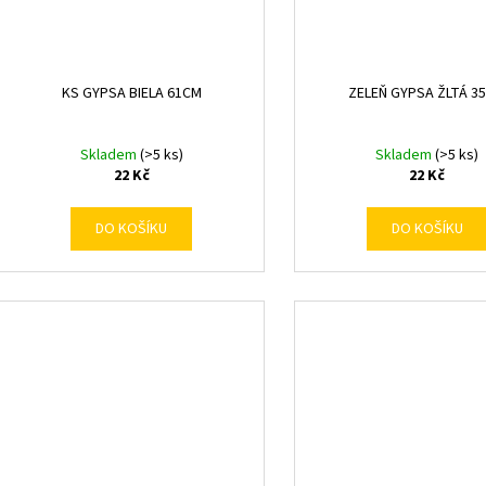
KS GYPSA BIELA 61CM
ZELEŇ GYPSA ŽLTÁ 3
Skladem
(>5 ks)
Skladem
(>5 ks)
22 Kč
22 Kč
DO KOŠÍKU
DO KOŠÍKU