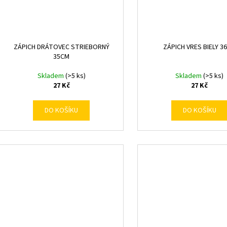
ZÁPICH DRÁTOVEC STRIEBORNÝ
ZÁPICH VRES BIELY 3
35CM
Skladem
(>5 ks)
Skladem
(>5 ks)
27 Kč
27 Kč
DO KOŠÍKU
DO KOŠÍKU