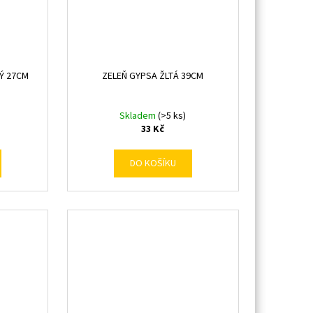
TÝ 27CM
ZELEŇ GYPSA ŽLTÁ 39CM
Skladem
(>5 ks)
33 Kč
DO KOŠÍKU