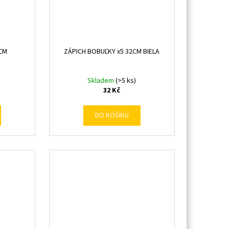
7CM
ZÁPICH BOBUĽKY x5 32CM BIELA
Skladem
(>5 ks)
32 Kč
DO KOŠÍKU