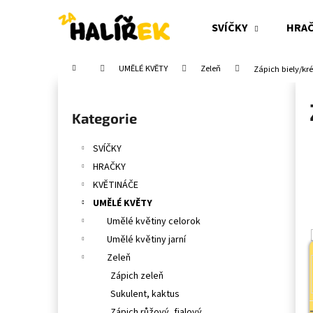
K
Přejít
na
o
SVÍČKY
HRA
obsah
Zpět
Zpět
š
do
do
í
Domů
UMĚLÉ KVĚTY
Zeleň
Zápich biely/kr
obchodu
obchodu
k
P
o
Přeskočit
Kategorie
s
kategorie
t
SVÍČKY
r
HRAČKY
a
KVĚTINÁČE
n
UMĚLÉ KVĚTY
n
Umělé květiny celorok
í
Umělé květiny jarní
p
Zeleň
a
Zápich zeleň
n
Sukulent, kaktus
e
Zápich růžový, fialový