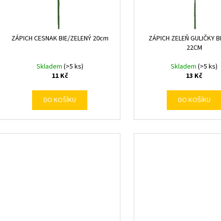
k
d
t
u
ů
k
ZÁPICH CESNAK BIE/ZELENÝ 20cm
ZÁPICH ZELEŇ GULIČKY 
t
22CM
ů
Skladem
(>5 ks)
Skladem
(>5 ks)
11 Kč
13 Kč
DO KOŠÍKU
DO KOŠÍKU