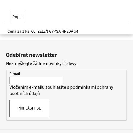
č
u
j
Popis
e
m
Cena za 1 ks: 60, ZELEŇ GYPSA HNEDÁ x4
e
Z
á
Odebírat newsletter
p
Nezmeškejte žádné novinky či slevy!
a
t
E-mail
í
Vložením e-mailu souhlasíte s
podmínkami ochrany
osobních údajů
PŘIHLÁSIT SE