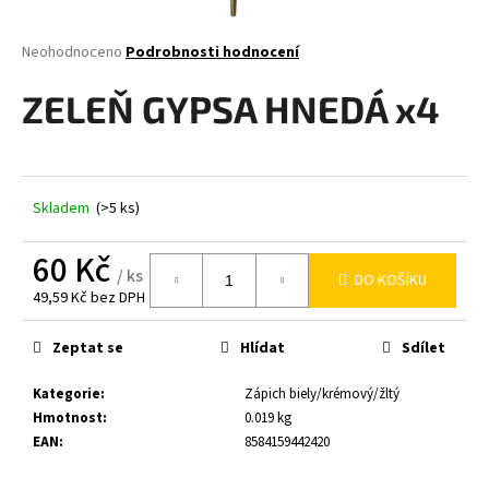
a
j
Průměrné
Neohodnoceno
Podrobnosti hodnocení
hodnocení
í
produktu
ZELEŇ GYPSA HNEDÁ x4
t
je
0,0
?
z
5
hvězdiček.
Skladem
(>5 ks)
HLEDAT
60 Kč
/ ks
DO KOŠÍKU
49,59 Kč bez DPH
Měrná
cena:
D
Zeptat se
Hlídat
Sdílet
o
p
Kategorie
:
Zápich biely/krémový/žltý
o
Hmotnost
:
0.019 kg
r
EAN
:
8584159442420
u