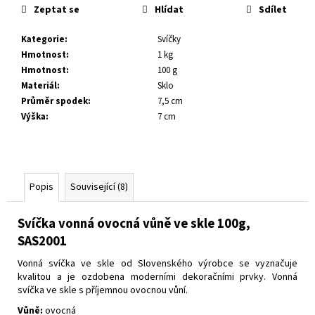
č
Zeptat se
Hlídat
Sdílet
u
j
Kategorie
:
Svíčky
e
Hmotnost
:
1 kg
m
Hmotnost
:
100 g
e
Materiál
:
Sklo
Průměr spodek
:
7,5 cm
Výška
:
7 cm
Popis
Související (8)
Svíčka vonná ovocná vůně ve skle 100g,
SAS2001
Vonná svíčka ve skle od Slovenského výrobce se vyznačuje
kvalitou a je ozdobena moderními dekoračními prvky.
Vonná
svíčka ve skle s příjemnou ovocnou vůní.
Vůně:
ovocná