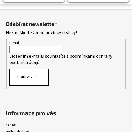
Z
á
Odebírat newsletter
p
Nezmeškejte žádné novinky či slevy!
a
t
E-mail
í
Vložením e-mailu souhlasíte s
podmínkami ochrany
osobních údajů
PŘIHLÁSIT SE
Informace pro vás
O nás
Velkoobchod