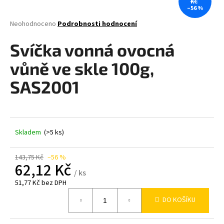
KČ
–56 %
a
j
Průměrné
Neohodnoceno
Podrobnosti hodnocení
hodnocení
í
produktu
Svíčka vonná ovocná
t
je
0,0
?
vůně ve skle 100g,
z
5
SAS2001
hvězdiček.
HLEDAT
Skladem
(>5 ks)
143,75 Kč
–56 %
D
62,12 Kč
o
/ ks
p
51,77 Kč bez DPH
o
Měrná
DO KOŠÍKU
cena:
r
u