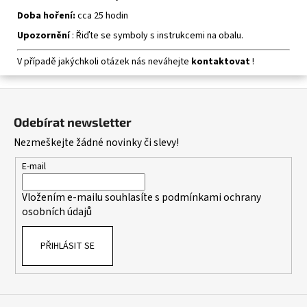
Doba hoření:
cca 25 hodin
Upozornění
: Řiďte se symboly s instrukcemi na obalu.
V případě jakýchkoli otázek nás neváhejte
kontaktovat
!
Z
á
Odebírat newsletter
p
Nezmeškejte žádné novinky či slevy!
a
t
E-mail
í
Vložením e-mailu souhlasíte s
podmínkami ochrany
osobních údajů
PŘIHLÁSIT SE