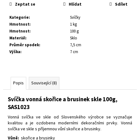
č
Zeptat se
Hlídat
Sdílet
u
j
Kategorie
:
Svíčky
e
Hmotnost
:
1 kg
m
Hmotnost
:
100 g
e
Materiál
:
Sklo
Průměr spodek
:
7,5 cm
Výška
:
7 cm
Popis
Související (8)
Svíčka vonná skořice a brusinek skle 100g,
SAS1023
Vonná svíčka ve skle od Slovenského výrobce se vyznačuje
kvalitou a je ozdobena moderními dekoračními prvky.
Vonná
svíčka ve skle s příjemnou vůní skořice a brusinky.
Vůně:
skořice a brusinky