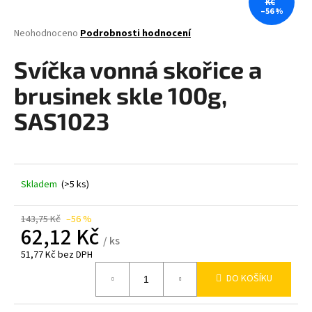
KČ
–56 %
a
j
Průměrné
Neohodnoceno
Podrobnosti hodnocení
hodnocení
í
produktu
Svíčka vonná skořice a
t
je
0,0
?
brusinek skle 100g,
z
5
SAS1023
hvězdiček.
HLEDAT
Skladem
(>5 ks)
143,75 Kč
–56 %
D
62,12 Kč
o
/ ks
p
51,77 Kč bez DPH
o
Měrná
DO KOŠÍKU
cena:
r
u