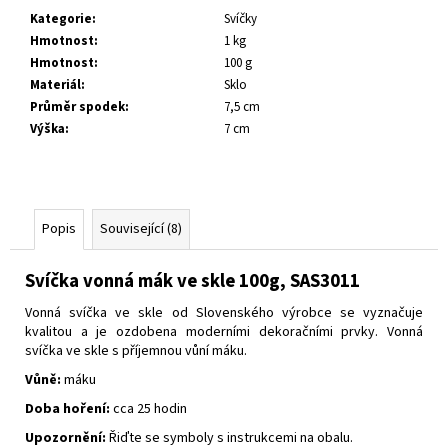
č
Kategorie
:
Svíčky
u
Hmotnost
:
1 kg
j
Hmotnost
:
100 g
e
Materiál
:
Sklo
m
Průměr spodek
:
7,5 cm
e
Výška
:
7 cm
Popis
Související (8)
Svíčka vonná mák ve skle 100g, SAS3011
Vonná svíčka ve skle od Slovenského výrobce se vyznačuje
kvalitou a je ozdobena moderními dekoračními prvky.
Vonná
svíčka ve skle s příjemnou vůní máku.
Vůně:
máku
Doba hoření:
cca 25 hodin
Upozornění:
Řiďte se symboly s instrukcemi na obalu.