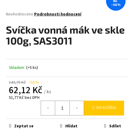
KČ
–56 %
a
j
Průměrné
Neohodnoceno
Podrobnosti hodnocení
hodnocení
í
produktu
Svíčka vonná mák ve skle
t
je
0,0
?
100g, SAS3011
z
5
hvězdiček.
Skladem
(>5 ks)
HLEDAT
143,75 Kč
–56 %
62,12 Kč
/ ks
D
51,77 Kč bez DPH
o
Měrná
p
DO KOŠÍKU
cena:
o
r
Zeptat se
Hlídat
Sdílet
u