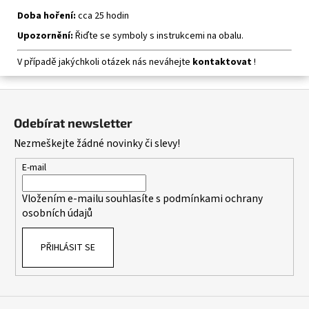
Doba hoření:
cca 25 hodin
Upozornění:
Řiďte se symboly s instrukcemi na obalu.
V případě jakýchkoli otázek nás neváhejte
kontaktovat
!
Z
á
Odebírat newsletter
p
Nezmeškejte žádné novinky či slevy!
a
t
E-mail
í
Vložením e-mailu souhlasíte s
podmínkami ochrany
osobních údajů
PŘIHLÁSIT SE