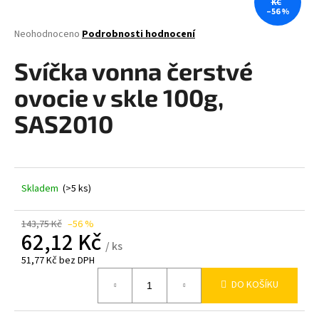
KČ
–56 %
a
j
Průměrné
Neohodnoceno
Podrobnosti hodnocení
hodnocení
í
produktu
Svíčka vonna čerstvé
t
je
0,0
?
ovocie v skle 100g,
z
5
SAS2010
hvězdiček.
HLEDAT
Skladem
(>5 ks)
143,75 Kč
–56 %
D
62,12 Kč
o
/ ks
p
51,77 Kč bez DPH
o
Měrná
DO KOŠÍKU
cena:
r
u