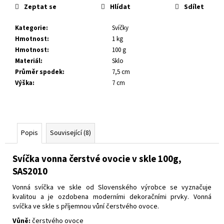
č
Zeptat se
Hlídat
Sdílet
u
j
Kategorie
:
Svíčky
e
Hmotnost
:
1 kg
m
Hmotnost
:
100 g
e
Materiál
:
Sklo
Průměr spodek
:
7,5 cm
Výška
:
7 cm
Popis
Související (8)
Svíčka vonna čerstvé ovocie v skle 100g,
SAS2010
Vonná svíčka ve skle od Slovenského výrobce se vyznačuje
kvalitou a je ozdobena moderními dekoračními prvky.
Vonná
svíčka ve skle s příjemnou vůní čerstvého ovoce.
Vůně:
čerstvého ovoce