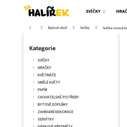
K
Přejít
na
o
SVÍČKY
HRA
obsah
Zpět
Zpět
š
do
do
í
Domů
Bytové vůně
Svíčky
Svíčka vonná ká
obchodu
obchodu
k
P
o
Přeskočit
Kategorie
s
kategorie
t
SVÍČKY
r
HRAČKY
a
KVĚTINÁČE
n
UMĚLÉ KVĚTY
n
PAPÍR
í
CHOVATELSKÉ POTŘEBY
p
BYTOVÉ DOPLŇKY
a
ZAHRADNÍ DEKORACE
n
SERVÍTKY
e
DÁRKOVÉ PŘEDMĚTY