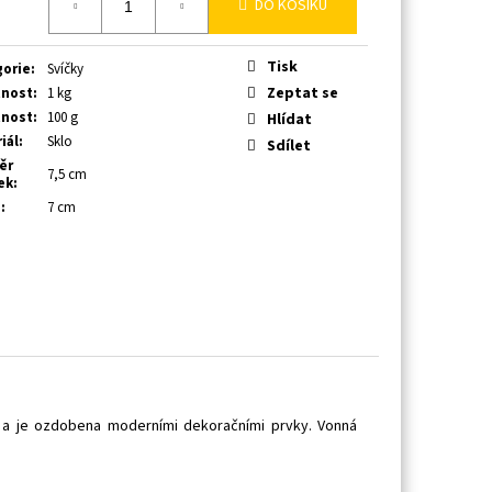
DO KOŠÍKU
Tisk
gorie
:
Svíčky
Zeptat se
nost
:
1 kg
nost
:
100 g
Hlídat
iál
:
Sklo
Sdílet
ěr
7,5 cm
ek
:
a
:
7 cm
u a je ozdobena moderními dekoračními prvky.
Vonná