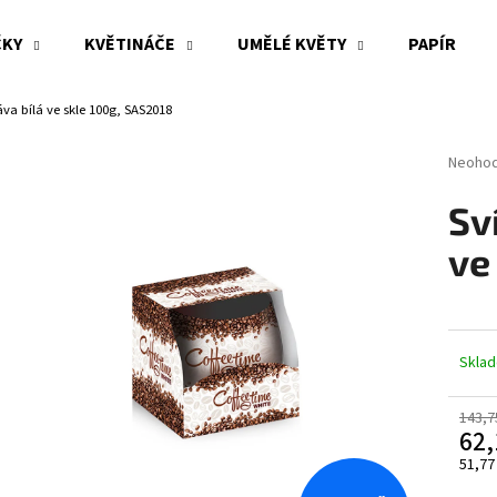
ČKY
KVĚTINÁČE
UMĚLÉ KVĚTY
PAPÍR
va bílá ve skle 100g, SAS2018
Co potřebujete najít?
Průměr
Neoho
hodnoc
produk
HLEDAT
Sv
je
0,0
ve
z
5
Doporučujeme
hvězdi
Skla
143,7
62,
51,77
Měrn