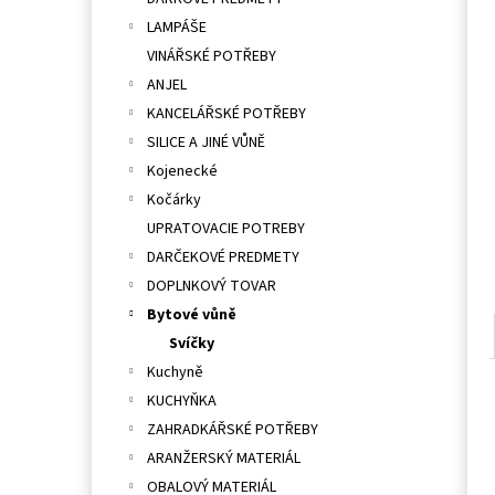
l
LAMPÁŠE
VINÁŘSKÉ POTŘEBY
ANJEL
KANCELÁŘSKÉ POTŘEBY
SILICE A JINÉ VŮNĚ
Kojenecké
Kočárky
UPRATOVACIE POTREBY
DARČEKOVÉ PREDMETY
DOPLNKOVÝ TOVAR
Bytové vůně
Svíčky
Kuchyně
KUCHYŇKA
ZAHRADKÁŘSKÉ POTŘEBY
ARANŽERSKÝ MATERIÁL
OBALOVÝ MATERIÁL