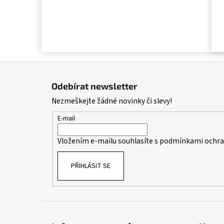
Z
á
Odebírat newsletter
p
Nezmeškejte žádné novinky či slevy!
a
t
E-mail
í
Vložením e-mailu souhlasíte s
podmínkami ochran
PŘIHLÁSIT SE