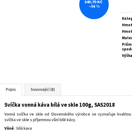
143,75 KČ
cena:
–56 %
Kate
Hmot
Hmot
Mater
Prům
spod
Výšk
Popis
Související (8)
Svíčka vonná káva bílá ve skle 100g, SAS2018
Vonná svíčka ve skle od Slovenského výrobce se vyznačuje kvalito
svíčka ve skle s příjemnou vůní bílé kávy.
Vůně
: bílá kava