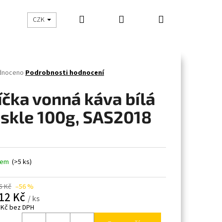
Hledat
Přihlášení
Nákupní
CHOVATELSKÉ POTŘEBY
BYTOVÉ DOPLŇKY
Z
CZK
košík
né
dnoceno
Podrobnosti hodnocení
ení
tu
íčka vonná káva bílá
 skle 100g, SAS2018
ček.
dem
(>5 ks)
5 Kč
–56 %
12 Kč
/ ks
 Kč bez DPH
á