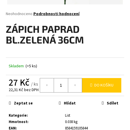
a
j
Průměrné
Neohodnoceno
Podrobnosti hodnocení
hodnocení
í
produktu
ZÁPICH PAPRAD
t
je
0,0
?
BL.ZELENÁ 36CM
z
5
hvězdiček.
Skladem
(>5 ks)
HLEDAT
27 Kč
/ ks
DO KOŠÍKU
22,31 Kč bez DPH
D
Měrná
o
cena:
Zeptat se
Hlídat
Sdílet
p
o
Kategorie
:
List
r
Hmotnost
:
0.038 kg
u
EAN
:
8584159105844