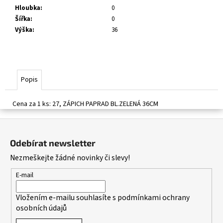
č
Hloubka
:
0
u
Šířka
:
0
j
Výška
:
36
e
m
e
Popis
Cena za 1 ks: 27, ZÁPICH PAPRAD BL.ZELENÁ 36CM
Z
á
Odebírat newsletter
p
Nezmeškejte žádné novinky či slevy!
a
t
E-mail
í
Vložením e-mailu souhlasíte s
podmínkami ochrany
osobních údajů