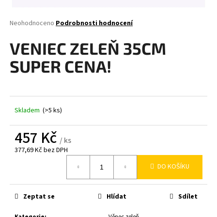
a
j
Průměrné
Neohodnoceno
Podrobnosti hodnocení
hodnocení
í
produktu
VENIEC ZELEŇ 35CM
t
je
0,0
?
SUPER CENA!
z
5
hvězdiček.
Skladem
(>5 ks)
HLEDAT
457 Kč
/ ks
377,69 Kč bez DPH
D
Měrná
o
DO KOŠÍKU
cena:
p
o
r
Zeptat se
Hlídat
Sdílet
u
Kategorie
:
Věnec zeleň