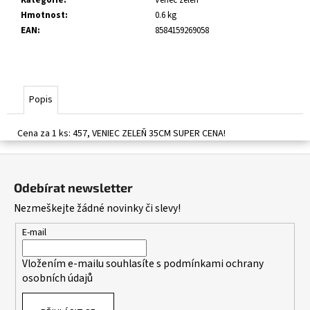
č
Hmotnost
:
0.6 kg
u
EAN
:
8584159269058
j
e
m
e
Popis
Cena za 1 ks: 457, VENIEC ZELEŇ 35CM SUPER CENA!
Z
á
Odebírat newsletter
p
Nezmeškejte žádné novinky či slevy!
a
t
E-mail
í
Vložením e-mailu souhlasíte s
podmínkami ochrany
osobních údajů