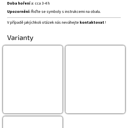
Doba hoření
a: cca 3-4 h
Upozornění:
Řiďte se symboly s instrukcemi na obalu.
V případě jakýchkoli otázek nás neváhejte
kontaktovat
!
Varianty