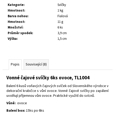
č
Kategorie
:
Svíčky
u
Hmotnost
:
1 kg
j
Barva nohou
:
Fialová
e
Hmotnost
:
11 g
m
Množství
:
6 ks
e
Průměr spodek
:
3,9 cm
Výška
:
1,5 cm
Popis
Související (8)
Vonné čajové svíčky 6ks ovoce, TL1004
Balení 6 kusů voňavých čajových svíček od Slovenského výrobce v
dekorační krabičce s vůní ovoce.
Vonné čajové svíčky po zapálení
uvolňují příjemnou vůni ovoce.
Praktické využití do svícnů.
Vůně:
ovoce
Balení box:
15ks po 6ks