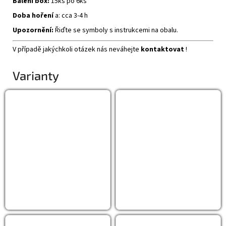
Balení box:
15ks po 6ks
Doba hoření
a: cca 3-4 h
Upozornění:
Řiďte se symboly s instrukcemi na obalu.
V případě jakýchkoli otázek nás neváhejte
kontaktovat
!
Varianty