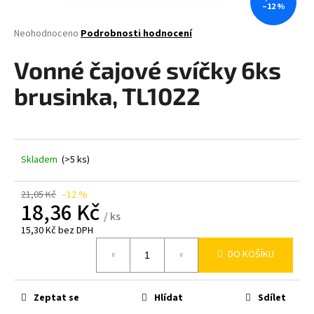
–12 %
a
j
Průměrné
Neohodnoceno
Podrobnosti hodnocení
hodnocení
í
produktu
Vonné čajové svíčky 6ks
t
je
0,0
?
brusinka, TL1022
z
5
hvězdiček.
Skladem
(>5 ks)
HLEDAT
21,05 Kč
–12 %
18,36 Kč
/ ks
D
15,30 Kč bez DPH
o
Měrná
p
DO KOŠÍKU
cena:
o
r
Zeptat se
Hlídat
Sdílet
u