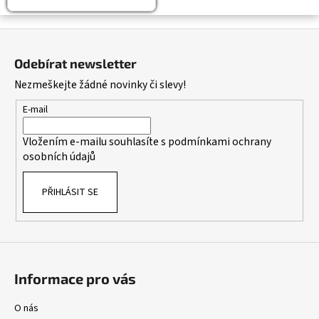
Z
á
Odebírat newsletter
p
Nezmeškejte žádné novinky či slevy!
a
t
E-mail
í
Vložením e-mailu souhlasíte s
podmínkami ochrany
osobních údajů
PŘIHLÁSIT SE
Informace pro vás
O nás