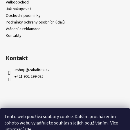
Velkoobchod
Jak nakupovat
Obchodní podmínky
Podmínky ochrany osobních údajů
Vrácení a reklamace
Kontakty
Kontakt
eshop
@
zahalirek.cz
+421 902 299 085
Přijímáme online platby
Tento web používá soubory cookie. Dalším procházením
tohoto webu vyjadřujete souhlas s jejich používáním.. Více
informací
zde
.