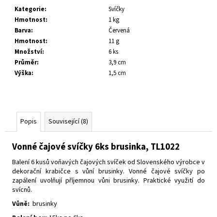
č
Kategorie
:
Svíčky
u
Hmotnost
:
1 kg
j
Barva
:
Červená
e
Hmotnost
:
11 g
m
Množství
:
6 ks
e
Průměr
:
3,9 cm
Výška
:
1,5 cm
Popis
Související (8)
Vonné čajové svíčky 6ks brusinka, TL1022
Balení 6 kusů voňavých čajových svíček od Slovenského výrobce v
dekorační krabičce s vůní brusinky.
Vonné čajové svíčky po
zapálení uvolňují příjemnou vůni brusinky.
Praktické využití do
svícnů.
Vůně:
brusinky