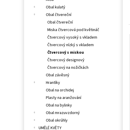
l
Obal kulatý
Obal čtvereční
Obal čtvereční
Miska čtvercová pod květináč
Čtvercový vysoký s vkladem
Čtvercový nízký s vkladem
Čtvercový s miskou
Čtvercový designový
Čtvercový na nožičkách
Obal závěsný
Hrantíky
Obal na orchidej
Plasty na aranžování
Obal na bylinky
Obal mrazuvzdorný
Obal okrúhly
UMĚLÉ KVĚTY