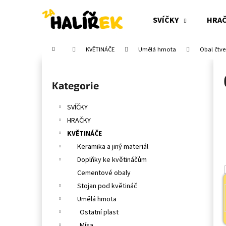
K
Přejít
na
o
SVÍČKY
HRA
obsah
Zpět
Zpět
š
do
do
í
Domů
KVĚTINÁČE
Umělá hmota
Obal čtve
obchodu
obchodu
k
P
o
Přeskočit
Kategorie
s
kategorie
t
SVÍČKY
r
HRAČKY
a
KVĚTINÁČE
n
Keramika a jiný materiál
n
Doplňky ke květináčům
í
Cementové obaly
p
Stojan pod květináč
a
Umělá hmota
n
Ostatní plast
e
Mísa