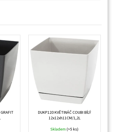
 GRAFIT
DUKP120 KVĚTINÁČ COUBI BÍLÝ
L
12x12xh11CM/1,2L
Skladem
(>5 ks)