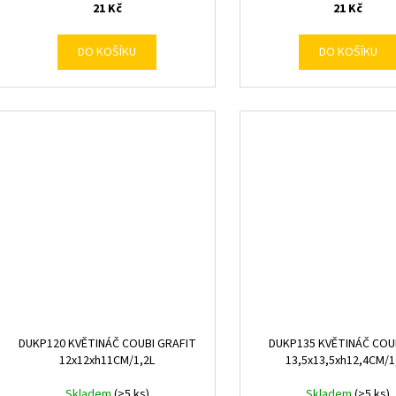
21 Kč
21 Kč
DO KOŠÍKU
DO KOŠÍKU
DUKP120 KVĚTINÁČ COUBI GRAFIT
DUKP135 KVĚTINÁČ COUB
12x12xh11CM/1,2L
13,5x13,5xh12,4CM/1
Skladem
(>5 ks)
Skladem
(>5 ks)