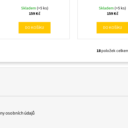
Skladem
(>5 ks)
Skladem
(>5 ks)
159 Kč
159 Kč
DO KOŠÍKU
DO KOŠÍKU
18
položek celke
O
v
l
á
d
a
c
í
p
r
y osobních údajů
v
k