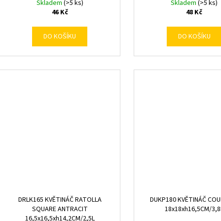
Skladem
(>5 ks)
Skladem
(>5 ks)
46 Kč
48 Kč
DO KOŠÍKU
DO KOŠÍKU
DRLK165 KVĚTINÁČ RATOLLA
DUKP180 KVĚTINÁČ COUB
SQUARE ANTRACIT
18x18xh16,5CM/3,8
16,5x16,5xh14,2CM/2,5L