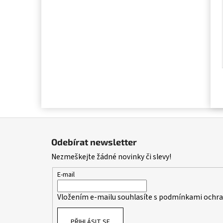
Z
á
Odebírat newsletter
p
Nezmeškejte žádné novinky či slevy!
a
t
E-mail
í
Vložením e-mailu souhlasíte s
podmínkami ochran
PŘIHLÁSIT SE