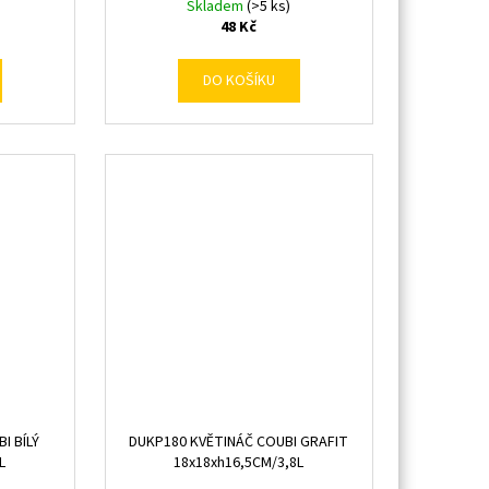
Skladem
(>5 ks)
48 Kč
DO KOŠÍKU
I BÍLÝ
DUKP180 KVĚTINÁČ COUBI GRAFIT
L
18x18xh16,5CM/3,8L