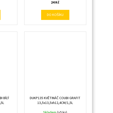
24 Kč
DO KOŠÍKU
I BÍLÝ
DUKP135 KVĚTINÁČ COUBI GRAFIT
,5L
13,5x13,5xh12,4CM/1,5L
Skladem
(>5 ks)