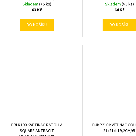
Skladem
(>5 ks)
Skladem
(>5 ks)
63 Kč
64 Kč
DO KOŠÍKU
DO KOŠÍKU
DRLK190 KVĚTINÁČ RATOLLA
DUKP210 KVĚTINÁČ COUB
SQUARE ANTRACIT
21x21xh19,2CM/6L