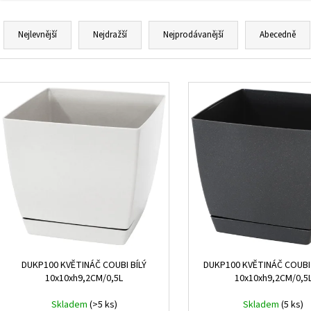
Ř
a
Nejlevnější
Nejdražší
Nejprodávanější
Abecedně
z
e
V
n
ý
í
p
p
i
r
s
o
p
d
r
u
o
k
d
t
u
ů
k
DUKP100 KVĚTINÁČ COUBI BÍLÝ
DUKP100 KVĚTINÁČ COUBI
t
10x10xh9,2CM/0,5L
10x10xh9,2CM/0,5
ů
Skladem
(>5 ks)
Skladem
(5 ks)