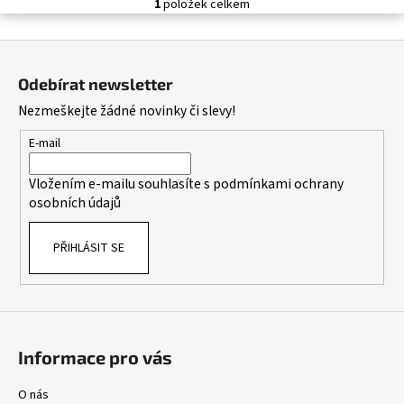
č
1
položek celkem
O
u
v
j
Z
l
e
á
á
m
Odebírat newsletter
d
p
e
Nezmeškejte žádné novinky či slevy!
a
a
c
t
E-mail
í
í
p
Vložením e-mailu souhlasíte s
podmínkami ochrany
r
osobních údajů
v
k
PŘIHLÁSIT SE
y
v
ý
p
i
s
Informace pro vás
u
O nás