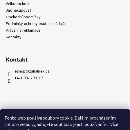
Velkoobchod
Jak nakupovat
Obchodní podmínky
Podmínky ochrany osobních údajů
Vrácení a reklamace
Kontakty
Kontakt
eshop
@
zahalirek.cz
+421 902 299 085
Přijímáme online platby
Tento web používá soubory cookie. Dalším procházením
tohoto webu vyjadřujete souhlas s jejich používáním.. Více