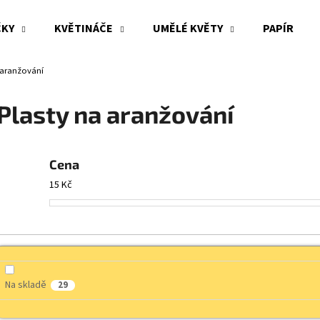
ČKY
KVĚTINÁČE
UMĚLÉ KVĚTY
PAPÍR
 aranžování
Co potřebujete najít?
Plasty na aranžování
HLEDAT
Cena
15
Kč
Doporučujeme
Na skladě
29