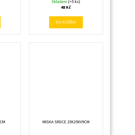
Skladem
(>5 ks)
48 Kč
DO KOŠÍKU
6CM
MISKA SRDCE 29X29XV9CM