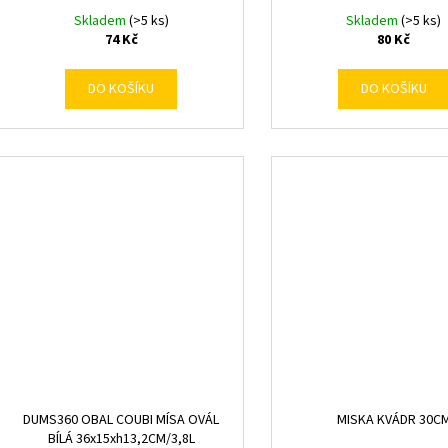
Skladem
(>5 ks)
Skladem
(>5 ks)
74 Kč
80 Kč
DO KOŠÍKU
DO KOŠÍKU
DUMS360 OBAL COUBI MÍSA OVÁL
MISKA KVÁDR 30C
BÍLÁ 36x15xh13,2CM/3,8L