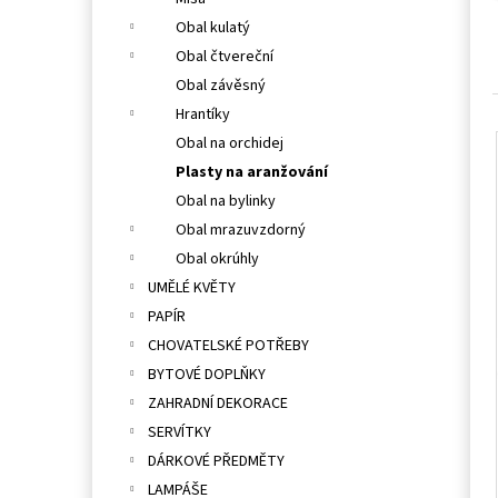
l
Obal kulatý
Obal čtvereční
Obal závěsný
Hrantíky
Obal na orchidej
Plasty na aranžování
Obal na bylinky
Obal mrazuvzdorný
Obal okrúhly
UMĚLÉ KVĚTY
PAPÍR
CHOVATELSKÉ POTŘEBY
BYTOVÉ DOPLŇKY
ZAHRADNÍ DEKORACE
SERVÍTKY
DÁRKOVÉ PŘEDMĚTY
LAMPÁŠE