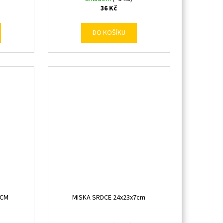
36 Kč
DO KOŠÍKU
0CM
MISKA SRDCE 24x23x7cm