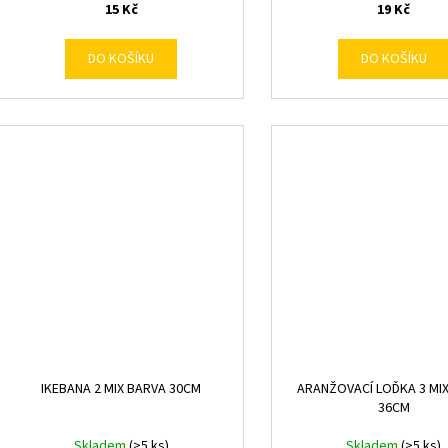
15 Kč
19 Kč
DO KOŠÍKU
DO KOŠÍKU
IKEBANA 2 MIX BARVA 30CM
ARANŽOVACÍ LOĎKA 3 MI
36CM
Skladem
(>5 ks)
Skladem
(>5 ks)