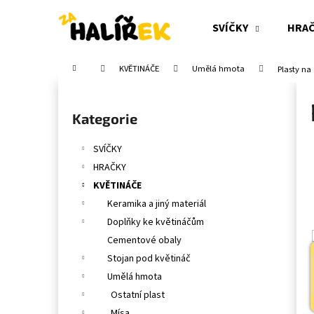
K
Přejít
na
o
SVÍČKY
HRA
obsah
Zpět
Zpět
š
do
do
í
Domů
KVĚTINÁČE
Umělá hmota
Plasty na
obchodu
obchodu
k
P
o
Přeskočit
Kategorie
s
kategorie
t
SVÍČKY
r
HRAČKY
a
KVĚTINÁČE
n
Keramika a jiný materiál
n
Doplňky ke květináčům
í
Cementové obaly
p
Stojan pod květináč
a
Umělá hmota
n
Ostatní plast
e
Mísa