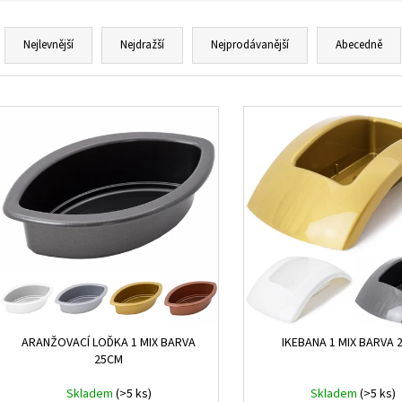
Ř
a
Nejlevnější
Nejdražší
Nejprodávanější
Abecedně
z
e
V
n
ý
í
p
p
i
r
s
o
p
d
r
u
o
k
d
t
u
ů
k
ARANŽOVACÍ LOĎKA 1 MIX BARVA
IKEBANA 1 MIX BARVA 
t
25CM
ů
Skladem
(>5 ks)
Skladem
(>5 ks)