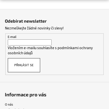
a
Z
j
á
í
Odebírat newsletter
p
t
Nezmeškejte žádné novinky či slevy!
a
?
t
E-mail
í
Vložením e-mailu souhlasíte s
podmínkami ochrany
osobních údajů
HLEDAT
PŘIHLÁSIT SE
D
o
p
o
Informace pro vás
r
u
O nás