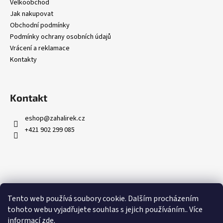
č
Velkoobchod
u
Jak nakupovat
j
Obchodní podmínky
e
Podmínky ochrany osobních údajů
m
Vrácení a reklamace
e
Kontakty
Kontakt
eshop
@
zahalirek.cz
+421 902 299 085
Přijímáme online platby
Tento web používá soubory cookie. Dalším procházením
tohoto webu vyjadřujete souhlas s jejich používáním.. Více
informací
zde
.