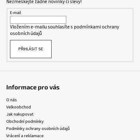
Nezmeškejte žádné novinky či slevy!
a
a
c
t
E-mail
í
í
p
Vložením e-mailu souhlasíte s
podmínkami ochrany
r
osobních údajů
v
k
PŘIHLÁSIT SE
y
v
ý
p
i
s
Informace pro vás
u
O nás
Velkoobchod
Jak nakupovat
Obchodní podmínky
Podmínky ochrany osobních údajů
Vrácení a reklamace