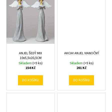
č
u
j
e
m
e
ANJEL ŠEDÝ MIX
AKCIA! ANJEL VIANOČNÝ
10x5,5x20,5CM
Skladem
(>5 ks)
Skladem
(>5 ks)
154 Kč
201 Kč
DO KOŠÍKU
DO KOŠÍKU