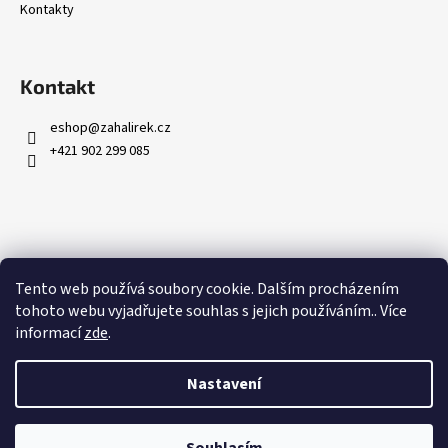
Kontakty
Kontakt
eshop
@
zahalirek.cz
+421 902 299 085
Přijímáme online platby
Tento web používá soubory cookie. Dalším procházením
tohoto webu vyjadřujete souhlas s jejich používáním.. Více
informací
zde
.
Nastavení
Vytvořil Shoptet
Copyright 2026
Zahalířek.cz
. Všechna práva vyhrazena.
Upravit
nastavení cookies