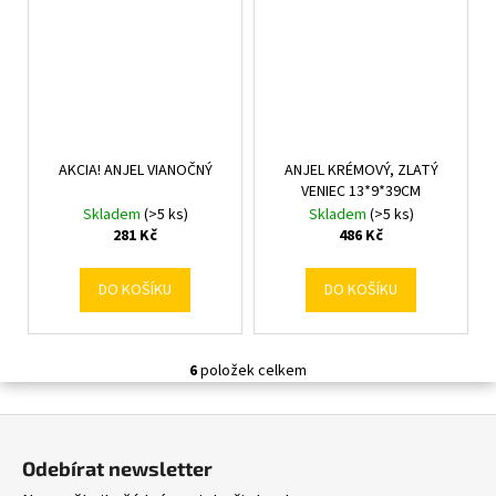
AKCIA! ANJEL VIANOČNÝ
ANJEL KRÉMOVÝ, ZLATÝ
VENIEC 13*9*39CM
Skladem
(>5 ks)
Skladem
(>5 ks)
281 Kč
486 Kč
DO KOŠÍKU
DO KOŠÍKU
6
položek celkem
O
v
Z
l
á
á
Odebírat newsletter
d
p