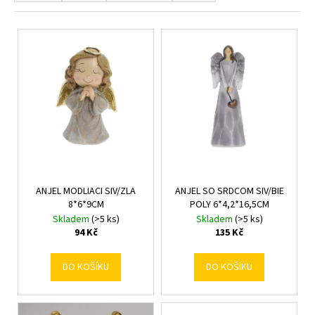
z
a
e
V
j
n
ý
í
í
p
t
p
i
?
r
s
o
p
d
r
u
o
HLEDAT
k
d
t
ANJEL MODLIACI SIV/ZLA
ANJEL SO SRDCOM SIV/BIE
u
8*6*9CM
POLY 6*4,2*16,5CM
ů
k
Skladem
(>5 ks)
Skladem
(>5 ks)
D
t
94 Kč
135 Kč
o
ů
p
DO KOŠÍKU
DO KOŠÍKU
o
r
u