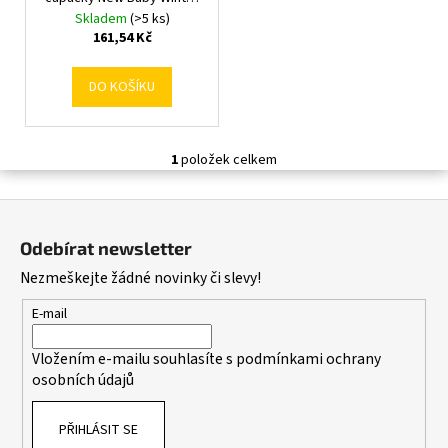
ů
č
k
times Univerzálna
Skladem
(>5 ks)
u
t
161,54 Kč
j
ů
e
DO KOŠÍKU
m
e
1
položek celkem
O
v
Z
l
á
á
Odebírat newsletter
d
p
Nezmeškejte žádné novinky či slevy!
a
a
c
t
E-mail
í
í
p
Vložením e-mailu souhlasíte s
podmínkami ochrany
r
osobních údajů
v
k
PŘIHLÁSIT SE
y