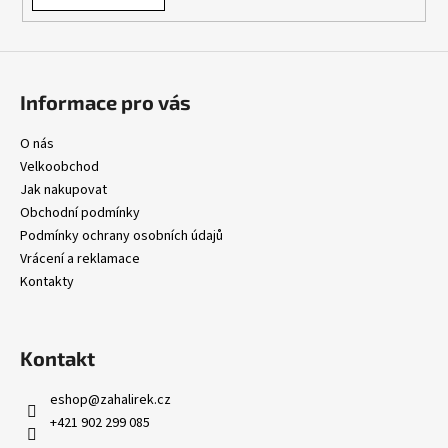
v
ý
p
i
s
Informace pro vás
u
O nás
Velkoobchod
Jak nakupovat
Obchodní podmínky
Podmínky ochrany osobních údajů
Vrácení a reklamace
Kontakty
Kontakt
eshop
@
zahalirek.cz
+421 902 299 085