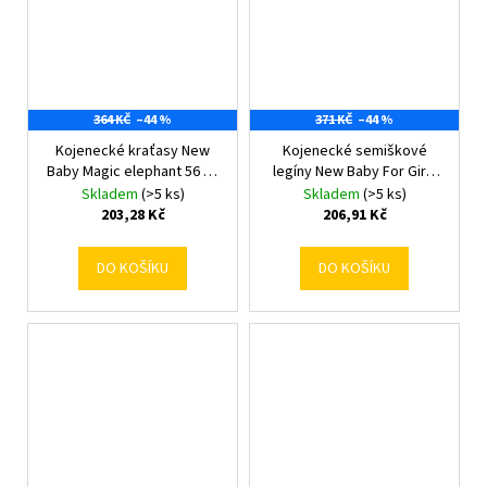
364 KČ
–44 %
371 KČ
–44 %
Kojenecké kraťasy New
Kojenecké semiškové
Baby Magic elephant 56 (0-
legíny New Baby For Girls
3m)
68 (4-6m)
Skladem
(>5 ks)
Skladem
(>5 ks)
203,28 Kč
206,91 Kč
DO KOŠÍKU
DO KOŠÍKU