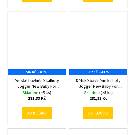
502 KČ
–43 %
502 KČ
–43 %
Dětské bavlněné kalhoty
Dětské bavlněné kalhoty
Jogger New Baby For
Jogger New Baby For
Babies ocean 80 (9-12m)
Babies ocean 86 (12-18m)
Skladem
(>5 ks)
Skladem
(>5 ks)
281,33 Kč
281,33 Kč
DO KOŠÍKU
DO KOŠÍKU