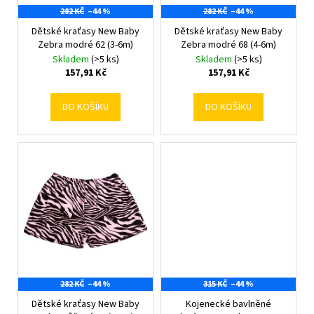
o
k
282 KČ
–44 %
282 KČ
–44 %
d
t
Dětské kraťasy New Baby
Dětské kraťasy New Baby
u
Zebra modré 62 (3-6m)
Zebra modré 68 (4-6m)
ů
k
Skladem
(>5 ks)
Skladem
(>5 ks)
t
157,91 Kč
157,91 Kč
ů
DO KOŠÍKU
DO KOŠÍKU
282 KČ
–44 %
315 KČ
–44 %
Dětské kraťasy New Baby
Kojenecké bavlněné