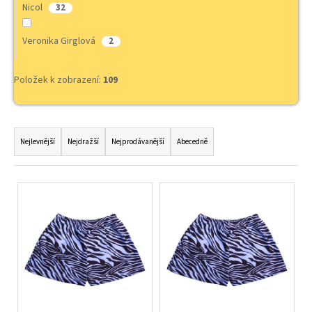
č
Nicol
32
u
j
Veronika Girglová
2
e
m
e
Položek k zobrazení:
109
Ř
a
Nejlevnější
Nejdražší
Nejprodávanější
Abecedně
z
e
V
n
ý
í
p
p
i
r
s
o
p
d
r
u