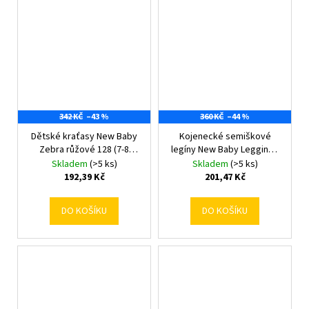
342 KČ
–43 %
360 KČ
–44 %
Dětské kraťasy New Baby
Kojenecké semiškové
Zebra růžové 128 (7-8
legíny New Baby Leggings
rokov)
56 (0-3m)
Skladem
(>5 ks)
Skladem
(>5 ks)
192,39 Kč
201,47 Kč
DO KOŠÍKU
DO KOŠÍKU