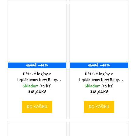
614 KČ
–44 %
614 KČ
–44 %
Dětské legíny z
Dětské legíny z
teplákoviny New Baby
teplákoviny New Baby
Kindergarten light pink
Kindergarten melange
Skladem
(>5 ks)
Skladem
(>5 ks)
116/122
116/122
343,04 Kč
343,04 Kč
DO KOŠÍKU
DO KOŠÍKU