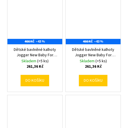
466 KČ
–43 %
466 KČ
–43 %
Dětské bavlněné kalhoty
Dětské bavlněné kalhoty
Jogger New Baby For
Jogger New Baby For
Babies bunny 62 (3-6m)
Babies bunny 68 (4-6m)
Skladem
(>5 ks)
Skladem
(>5 ks)
261,36 Kč
261,36 Kč
DO KOŠÍKU
DO KOŠÍKU