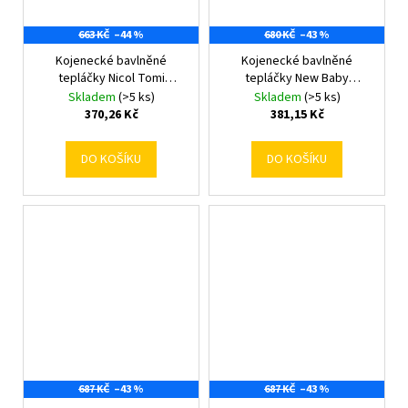
663 KČ
–44 %
680 KČ
–43 %
Kojenecké bavlněné
Kojenecké bavlněné
tepláčky Nicol Tomi
tepláčky New Baby
oranžová 68 (4-6m)
Husičky 92 (18-24m)
Skladem
(>5 ks)
Skladem
(>5 ks)
370,26 Kč
381,15 Kč
DO KOŠÍKU
DO KOŠÍKU
687 KČ
–43 %
687 KČ
–43 %