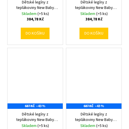
Dětské legíny z
Dětské legíny z
teplákoviny New Baby
teplákoviny New Baby
Kindergarten beige
Kindergarten blue 128/134
Skladem
(>5 ks)
Skladem
(>5 ks)
128/134
384,78 Kč
384,78 Kč
DO KOŠÍKU
DO KOŠÍKU
687 KČ
–43 %
687 KČ
–43 %
Dětské legíny z
Dětské legíny z
teplákoviny New Baby
teplákoviny New Baby
Kindergarten green
Kindergarten light pink
Skladem
(>5 ks)
Skladem
(>5 ks)