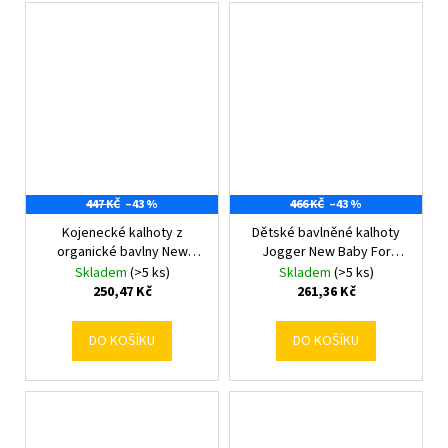
447 KČ
–43 %
466 KČ
–43 %
Kojenecké kalhoty z
Dětské bavlněné kalhoty
organické bavlny New
Jogger New Baby For
Baby Olivy 86 (12-18m)
Babies bunny 56 (0-3m)
Skladem
(>5 ks)
Skladem
(>5 ks)
250,47 Kč
261,36 Kč
DO KOŠÍKU
DO KOŠÍKU