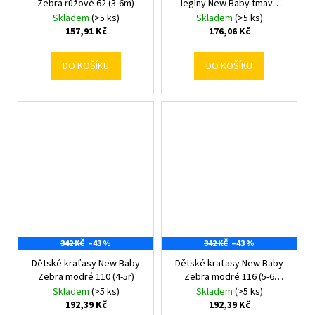
Zebra růžové 62 (3-6m)
legíny New Baby tmavě
modré 56 (0-3m)
Skladem
(>5 ks)
Skladem
(>5 ks)
157,91 Kč
176,06 Kč
DO KOŠÍKU
DO KOŠÍKU
342 KČ
–43 %
342 KČ
–43 %
Dětské kraťasy New Baby
Dětské kraťasy New Baby
Zebra modré 110 (4-5r)
Zebra modré 116 (5-6
rokov)
Skladem
(>5 ks)
Skladem
(>5 ks)
192,39 Kč
192,39 Kč