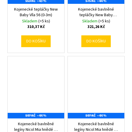
553 KČ
–43 %
575 KČ
–44 %
Kojenecké tepláčky New
Kojenecké bavlněné
Baby Víla 56 (0-3m)
tepláčky New Baby
Husičky 68 (4-6m)
Skladem
(>5 ks)
Skladem
(>5 ks)
310,37 Kč
321,26 Kč
DO KOŠÍKU
DO KOŠÍKU
597 KČ
–44 %
597 KČ
–44 %
Kojenecké bavlněné
Kojenecké bavlněné
legíny Nicol Mia hnědé 56
legíny Nicol Mia hnědé 62