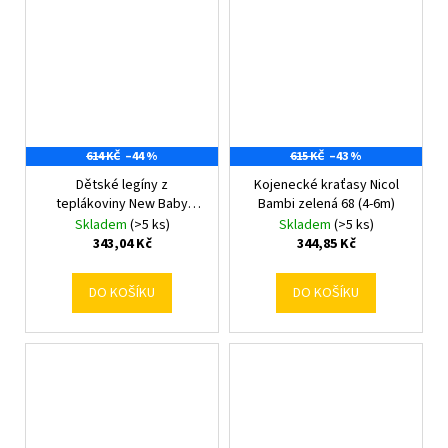
614 KČ
–44 %
615 KČ
–43 %
Dětské legíny z
Kojenecké kraťasy Nicol
teplákoviny New Baby
Bambi zelená 68 (4-6m)
Kindergarten pink 116/122
Skladem
(>5 ks)
Skladem
(>5 ks)
343,04 Kč
344,85 Kč
DO KOŠÍKU
DO KOŠÍKU