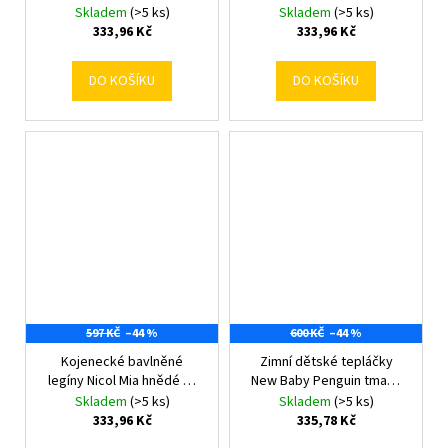
(0-3m)
(3-6m)
Skladem
(>5 ks)
Skladem
(>5 ks)
333,96 Kč
333,96 Kč
DO KOŠÍKU
DO KOŠÍKU
597 KČ
–44 %
600 KČ
–44 %
Kojenecké bavlněné
Zimní dětské tepláčky
legíny Nicol Mia hnědé 68
New Baby Penguin tmavě
(4-6m)
modré 62 (3-6m)
Skladem
(>5 ks)
Skladem
(>5 ks)
333,96 Kč
335,78 Kč