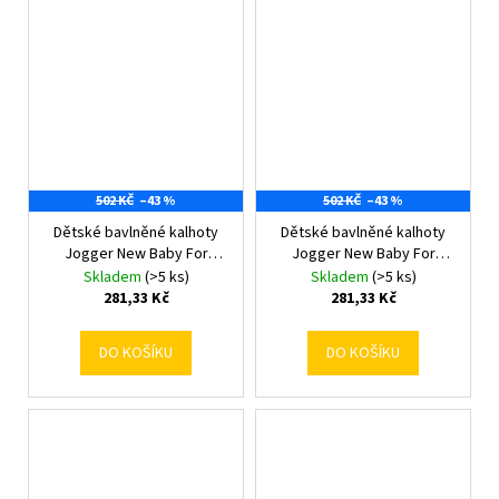
502 KČ
–43 %
502 KČ
–43 %
Dětské bavlněné kalhoty
Dětské bavlněné kalhoty
Jogger New Baby For
Jogger New Baby For
Babies safari 80 (9-12m)
Babies safari 86 (12-18m)
Skladem
(>5 ks)
Skladem
(>5 ks)
281,33 Kč
281,33 Kč
DO KOŠÍKU
DO KOŠÍKU