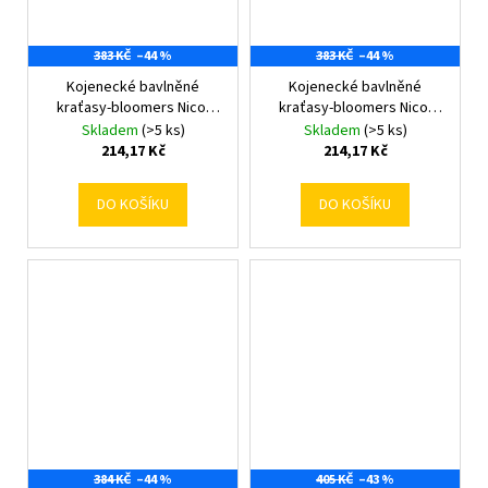
383 KČ
–44 %
383 KČ
–44 %
Kojenecké bavlněné
Kojenecké bavlněné
kraťasy-bloomers Nicol
kraťasy-bloomers Nicol
Dinosaur 0-3 m
Dinosaur 3-6 m
Skladem
(>5 ks)
Skladem
(>5 ks)
214,17 Kč
214,17 Kč
DO KOŠÍKU
DO KOŠÍKU
384 KČ
–44 %
405 KČ
–43 %