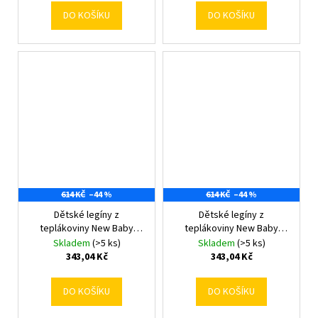
DO KOŠÍKU
DO KOŠÍKU
614 KČ
–44 %
614 KČ
–44 %
Dětské legíny z
Dětské legíny z
teplákoviny New Baby
teplákoviny New Baby
Kindergarten beige
Kindergarten green
Skladem
(>5 ks)
Skladem
(>5 ks)
116/122
116/122
343,04 Kč
343,04 Kč
DO KOŠÍKU
DO KOŠÍKU