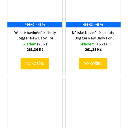
466 KČ
–43 %
466 KČ
–43 %
Dětské bavlněné kalhoty
Dětské bavlněné kalhoty
Jogger New Baby For
Jogger New Baby For
Babies bunny 74 (6-9m)
Babies ocean 56 (0-3m)
Skladem
(>5 ks)
Skladem
(>5 ks)
261,36 Kč
261,36 Kč
DO KOŠÍKU
DO KOŠÍKU