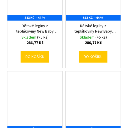
513 KČ
–44 %
513 KČ
–44 %
Dětské legíny z
Dětské legíny z
teplákoviny New Baby
teplákoviny New Baby
Kindergarten melange
Kindergarten pink 104/110
Skladem
(>5 ks)
Skladem
(>5 ks)
104/110
286,77 Kč
286,77 Kč
DO KOŠÍKU
DO KOŠÍKU