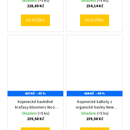
Skladem
(>5 ks)
Skladem
(>5 ks)
228,69 Kč
234,14 Kč
DO KOŠÍKU
DO KOŠÍKU
427 KČ
–43 %
428 KČ
–44 %
Kojenecké bavlněné
Kojenecké kalhoty z
kraťasy-bloomers Nicol
organické bavlny New
Miki 0-3 m
Baby Olivy 68 (4-6m)
Skladem
(>5 ks)
Skladem
(>5 ks)
239,58 Kč
239,58 Kč