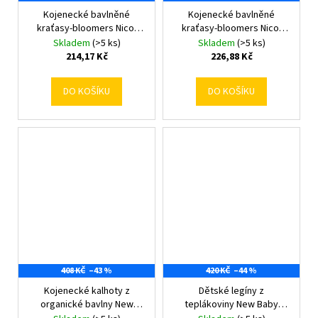
Kojenecké bavlněné
Kojenecké bavlněné
kraťasy-bloomers Nicol
kraťasy-bloomers Nicol
Dolphin 0-3 m
Ivo 0-3 m
Skladem
(>5 ks)
Skladem
(>5 ks)
214,17 Kč
226,88 Kč
DO KOŠÍKU
DO KOŠÍKU
408 KČ
–43 %
420 KČ
–44 %
Kojenecké kalhoty z
Dětské legíny z
organické bavlny New
teplákoviny New Baby
Baby Olivy 62 (3-6m)
Kindergarten pink 92/98