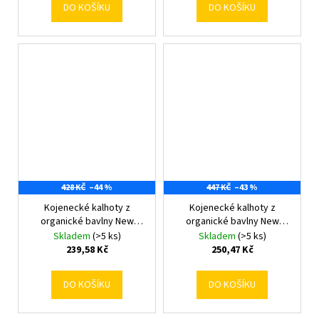
DO KOŠÍKU
DO KOŠÍKU
428 KČ
–44 %
447 KČ
–43 %
Kojenecké kalhoty z
Kojenecké kalhoty z
organické bavlny New
organické bavlny New
Baby Olivy 74 (6-9m)
Baby Olivy 80 (9-12m)
Skladem
(>5 ks)
Skladem
(>5 ks)
239,58 Kč
250,47 Kč
DO KOŠÍKU
DO KOŠÍKU