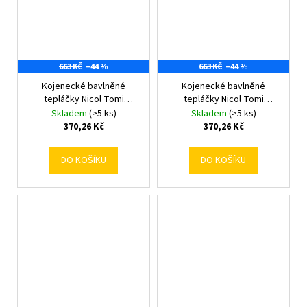
663 KČ
–44 %
663 KČ
–44 %
Kojenecké bavlněné
Kojenecké bavlněné
tepláčky Nicol Tomi
tepláčky Nicol Tomi
oranžová 56 (0-3m)
oranžová 62 (3-6m)
Skladem
(>5 ks)
Skladem
(>5 ks)
370,26 Kč
370,26 Kč
DO KOŠÍKU
DO KOŠÍKU