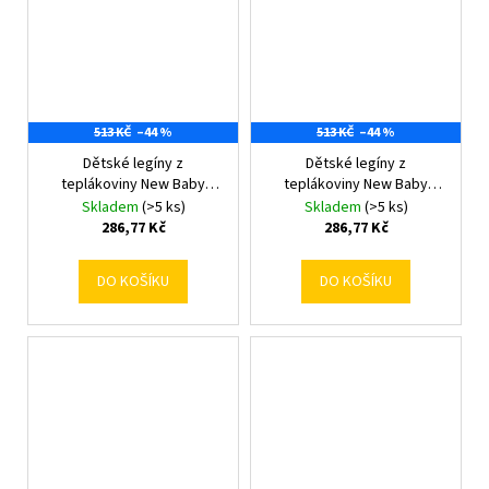
513 KČ
–44 %
513 KČ
–44 %
Dětské legíny z
Dětské legíny z
teplákoviny New Baby
teplákoviny New Baby
Kindergarten beige
Kindergarten light pink
Skladem
(>5 ks)
Skladem
(>5 ks)
104/110
104/110
286,77 Kč
286,77 Kč
DO KOŠÍKU
DO KOŠÍKU