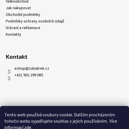
č
Velkoobchod
u
Jak nakupovat
j
Obchodní podmínky
e
Podmínky ochrany osobních údajů
m
Vrácení a reklamace
e
Kontakty
Kontakt
eshop
@
zahalirek.cz
+421 902 299 085
Přijímáme online platby
Tento web používá soubory cookie. Dalším procházením
tohoto webu vyjadřujete souhlas s jejich používáním.. Více
informací
zde
.