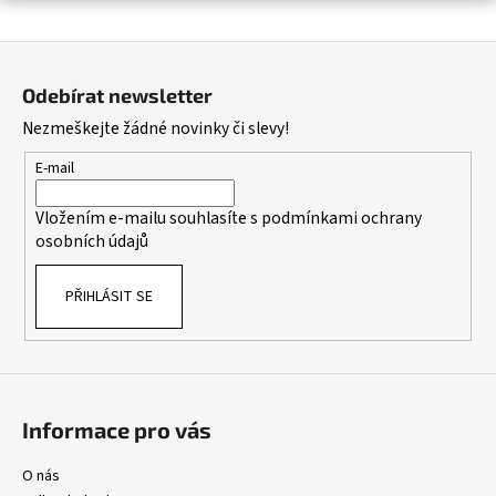
a
Z
j
á
í
Odebírat newsletter
p
t
Nezmeškejte žádné novinky či slevy!
a
?
t
E-mail
í
Vložením e-mailu souhlasíte s
podmínkami ochrany
osobních údajů
HLEDAT
PŘIHLÁSIT SE
D
o
p
o
Informace pro vás
r
u
O nás