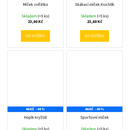
Míček zvířátko
Skákací míček Ksichtík
Skladem
(>5 ks)
Skladem
(>5 ks)
23,60 Kč
23,60 Kč
DO KOŠÍKU
DO KOŠÍKU
46 KČ
–44 %
46 KČ
–44 %
Hopík kryštál
Sportovní míček
Skladem
(>5 ks)
Skladem
(>5 ks)