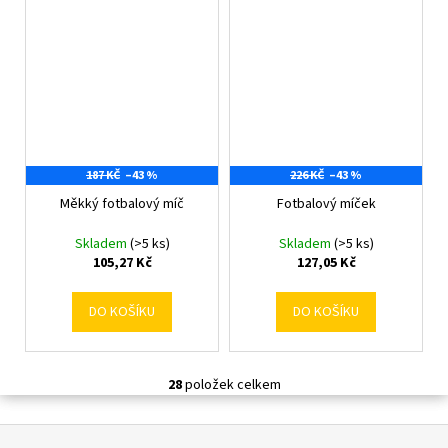
187 KČ
–43 %
226 KČ
–43 %
Měkký fotbalový míč
Fotbalový míček
Skladem
(>5 ks)
Skladem
(>5 ks)
105,27 Kč
127,05 Kč
DO KOŠÍKU
DO KOŠÍKU
28
položek celkem
O
v
Z
l