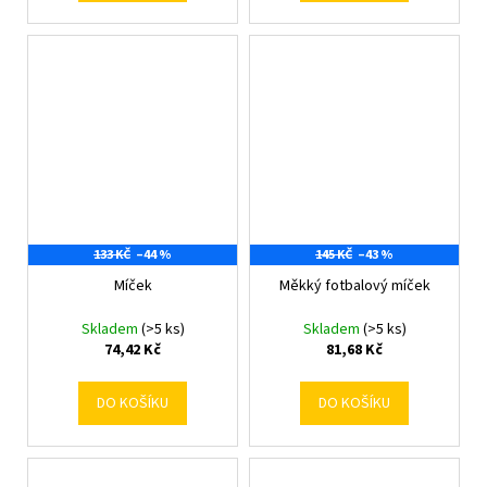
133 KČ
–44 %
145 KČ
–43 %
Míček
Měkký fotbalový míček
Skladem
(>5 ks)
Skladem
(>5 ks)
74,42 Kč
81,68 Kč
DO KOŠÍKU
DO KOŠÍKU