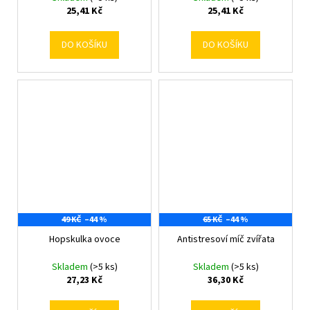
25,41 Kč
25,41 Kč
DO KOŠÍKU
DO KOŠÍKU
49 KČ
–44 %
65 KČ
–44 %
Hopskulka ovoce
Antistresoví míč zvířata
Skladem
(>5 ks)
Skladem
(>5 ks)
27,23 Kč
36,30 Kč