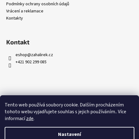
Podmínky ochrany osobních údajů
Vrácení a reklamace
Kontakty
Kontakt
eshop
@
zahalirek.cz
+421 902 299 085
Přijímáme online platby
Tento web používá soubory cookie. Dalším procházením
tohoto webu vyjadřujete souhlas s jejich používáním.. Více
informací
zde
.
Nastavení