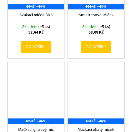
94 KČ
–44 %
104 KČ
–44 %
Skákací míček Oko
Antistresovej Míček
Skladem
(>5 ks)
Skladem
(>5 ks)
52,64 Kč
58,08 Kč
DO KOŠÍKU
DO KOŠÍKU
105 KČ
–44 %
104 KČ
–44 %
Mačkací glitrový míč
Mačkací okatý míček