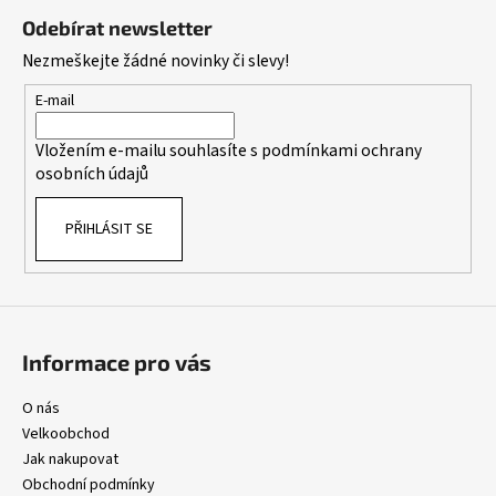
á
á
Odebírat newsletter
d
p
Nezmeškejte žádné novinky či slevy!
a
a
c
t
E-mail
í
í
p
Vložením e-mailu souhlasíte s
podmínkami ochrany
r
osobních údajů
v
k
PŘIHLÁSIT SE
y
v
ý
p
i
s
Informace pro vás
u
O nás
Velkoobchod
Jak nakupovat
Obchodní podmínky