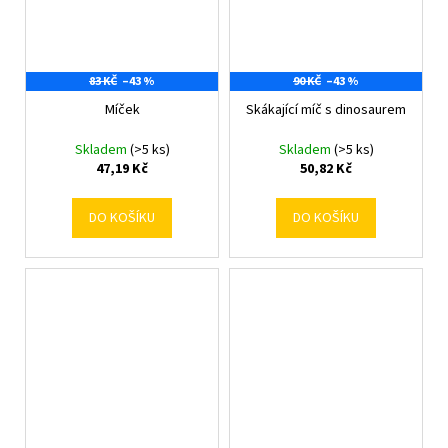
83 KČ
–43 %
90 KČ
–43 %
Míček
Skákající míč s dinosaurem
Skladem
(>5 ks)
Skladem
(>5 ks)
47,19 Kč
50,82 Kč
DO KOŠÍKU
DO KOŠÍKU