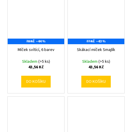
78 KČ
–44 %
77 KČ
–43 %
Míček svítící, 6 barev
Skákací míček Smajlík
Skladem
(>5 ks)
Skladem
(>5 ks)
43,56 Kč
43,56 Kč
DO KOŠÍKU
DO KOŠÍKU