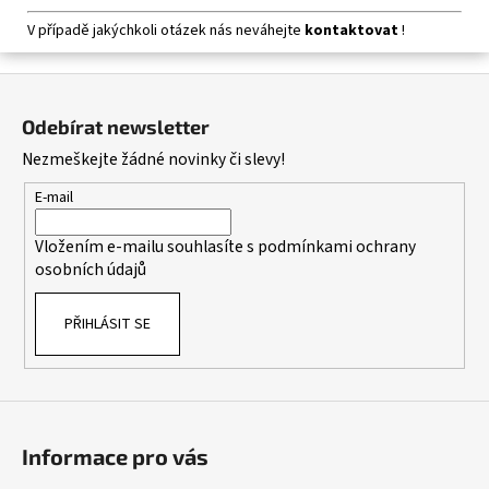
V případě jakýchkoli otázek nás neváhejte
kontaktovat
!
Z
á
Odebírat newsletter
p
Nezmeškejte žádné novinky či slevy!
a
t
E-mail
í
Vložením e-mailu souhlasíte s
podmínkami ochrany
osobních údajů
PŘIHLÁSIT SE
Informace pro vás