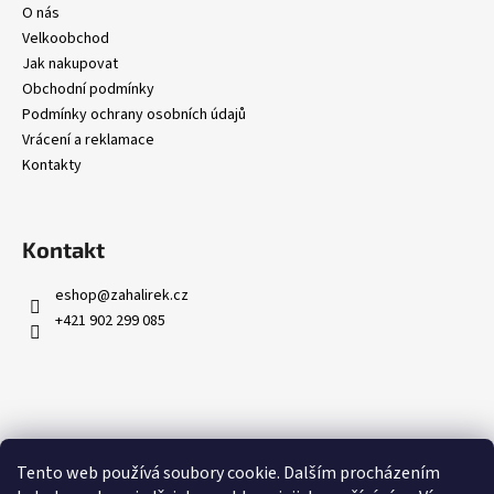
O nás
Velkoobchod
Jak nakupovat
Obchodní podmínky
Podmínky ochrany osobních údajů
Vrácení a reklamace
Kontakty
Kontakt
eshop
@
zahalirek.cz
+421 902 299 085
Přijímáme online platby
Tento web používá soubory cookie. Dalším procházením