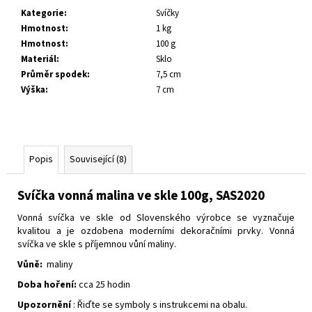
č
Kategorie
:
Svíčky
u
Hmotnost
:
1 kg
j
Hmotnost
:
100 g
e
Materiál
:
Sklo
m
Průměr spodek
:
7,5 cm
e
Výška
:
7 cm
Popis
Související (8)
Svíčka vonná malina ve skle 100g, SAS2020
Vonná svíčka ve skle od Slovenského výrobce se vyznačuje
kvalitou a je ozdobena moderními dekoračními prvky.
Vonná
svíčka ve skle s příjemnou vůní maliny.
Vůně:
maliny
Doba hoření:
cca 25 hodin
Upozornění
: Řiďte se symboly s instrukcemi na obalu.