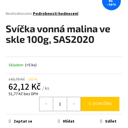
KČ
–56 %
a
j
Průměrné
Neohodnoceno
Podrobnosti hodnocení
hodnocení
í
produktu
Svíčka vonná malina ve
t
je
0,0
?
skle 100g, SAS2020
z
5
hvězdiček.
Skladem
(>5 ks)
HLEDAT
143,75 Kč
–56 %
62,12 Kč
/ ks
D
51,77 Kč bez DPH
o
Měrná
p
DO KOŠÍKU
cena:
o
r
Zeptat se
Hlídat
Sdílet
u