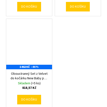
DO KOŠÍKU
DO KOŠÍKU
1 462 KČ
–44 %
Oboustranný Set z Velvet
do kočárku New Baby pávi
růžový
Skladem
(>5 ks)
818,57 Kč
DO KOŠÍKU