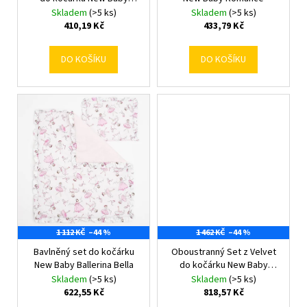
ů
č
k
Safari
Skladem
(>5 ks)
Skladem
(>5 ks)
u
t
410,19 Kč
433,79 Kč
j
ů
e
DO KOŠÍKU
DO KOŠÍKU
m
e
1 112 KČ
–44 %
1 462 KČ
–44 %
Bavlněný set do kočárku
Oboustranný Set z Velvet
New Baby Ballerina Bella
do kočárku New Baby
lapač snů šedý
Skladem
(>5 ks)
Skladem
(>5 ks)
622,55 Kč
818,57 Kč