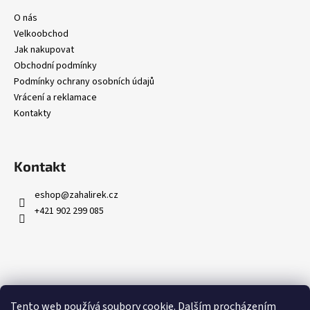
O nás
Velkoobchod
Jak nakupovat
Obchodní podmínky
Podmínky ochrany osobních údajů
Vrácení a reklamace
Kontakty
Kontakt
eshop
@
zahalirek.cz
+421 902 299 085
Přijímáme online platby
Tento web používá soubory cookie. Dalším procházením