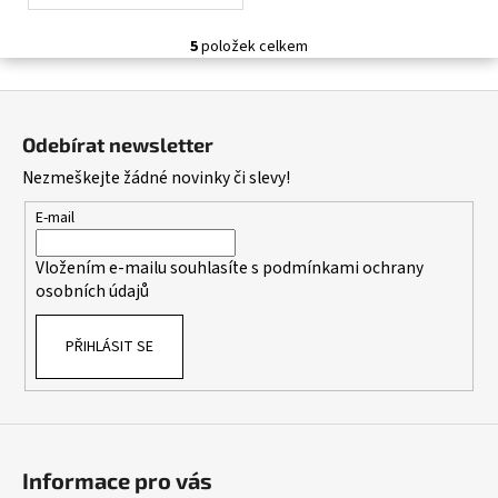
5
položek celkem
O
v
Z
l
á
á
Odebírat newsletter
d
p
Nezmeškejte žádné novinky či slevy!
a
a
c
t
E-mail
í
í
p
Vložením e-mailu souhlasíte s
podmínkami ochrany
r
osobních údajů
v
k
PŘIHLÁSIT SE
y
v
ý
p
i
s
Informace pro vás
u