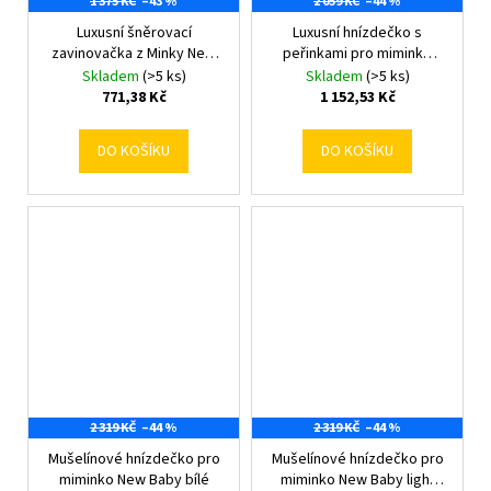
1 375 KČ
–43 %
2 059 KČ
–44 %
Luxusní šněrovací
Luxusní hnízdečko s
zavinovačka z Minky New
peřinkami pro miminko
Baby bílá 75x75 cm
New Baby hvězdy šedé
Skladem
(>5 ks)
Skladem
(>5 ks)
771,38 Kč
1 152,53 Kč
DO KOŠÍKU
DO KOŠÍKU
2 319 KČ
–44 %
2 319 KČ
–44 %
Mušelínové hnízdečko pro
Mušelínové hnízdečko pro
miminko New Baby bílé
miminko New Baby light