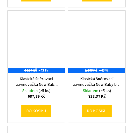
1 227 KČ
–43 %
1 289 KČ
–43 %
Klasická šněrovací
Klasická šněrovací
zavinovačka New Baby
zavinovačka New Baby bílá
šedá hvězdičky šedé
hvězdy šedé
Skladem
(>5 ks)
Skladem
(>5 ks)
687,89 Kč
722,37 Kč
DO KOŠÍKU
DO KOŠÍKU