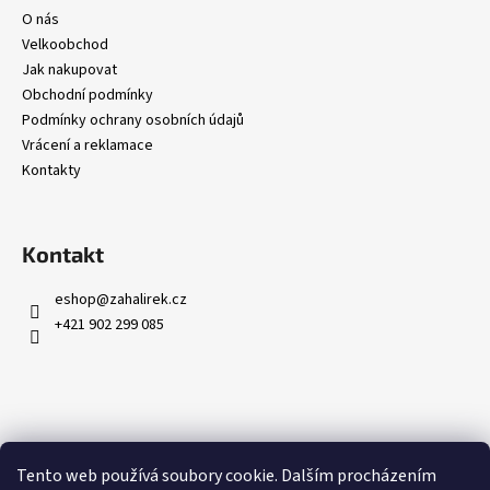
O nás
Velkoobchod
Jak nakupovat
Obchodní podmínky
Podmínky ochrany osobních údajů
Vrácení a reklamace
Kontakty
Kontakt
eshop
@
zahalirek.cz
+421 902 299 085
Přijímáme online platby
Tento web používá soubory cookie. Dalším procházením