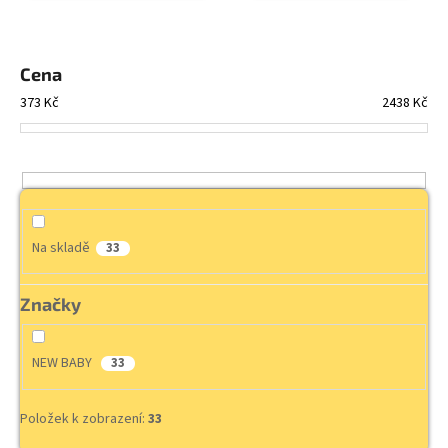
a
j
Cena
í
t
373
Kč
2438
Kč
?
HLEDAT
Na skladě
33
Značky
D
o
p
NEW BABY
33
o
r
Položek k zobrazení:
33
u