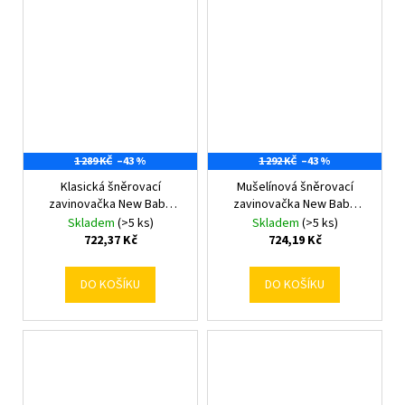
1 289 KČ
–43 %
1 292 KČ
–43 %
Klasická šněrovací
Mušelínová šněrovací
zavinovačka New Baby
zavinovačka New Baby
šedá s puntíky
blue
Skladem
(>5 ks)
Skladem
(>5 ks)
722,37 Kč
724,19 Kč
DO KOŠÍKU
DO KOŠÍKU