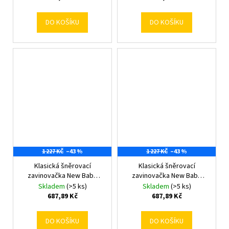
DO KOŠÍKU
DO KOŠÍKU
1 227 KČ
–43 %
1 227 KČ
–43 %
Klasická šněrovací
Klasická šněrovací
zavinovačka New Baby
zavinovačka New Baby
Hvězdičky šedo-bílá
Jeřabiny
Skladem
(>5 ks)
Skladem
(>5 ks)
687,89 Kč
687,89 Kč
DO KOŠÍKU
DO KOŠÍKU