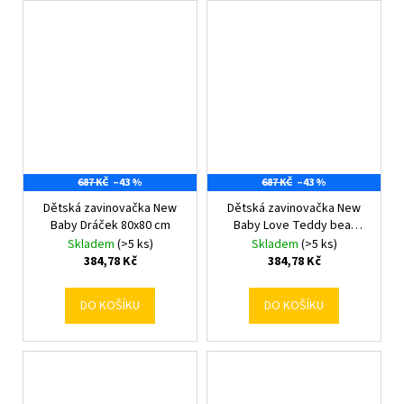
687 KČ
–43 %
687 KČ
–43 %
Dětská zavinovačka New
Dětská zavinovačka New
Baby Dráček 80x80 cm
Baby Love Teddy bear
80x80 cm pink
Skladem
(>5 ks)
Skladem
(>5 ks)
384,78 Kč
384,78 Kč
DO KOŠÍKU
DO KOŠÍKU