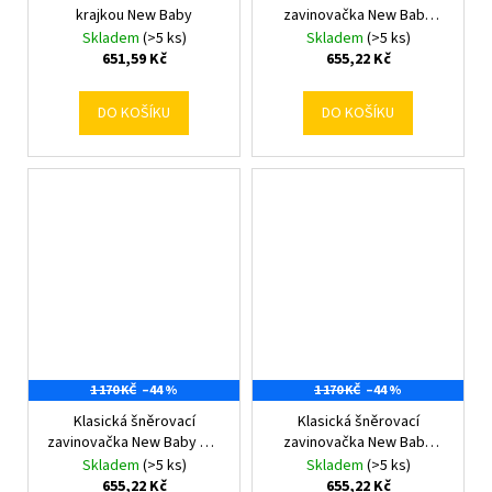
krajkou New Baby
zavinovačka New Baby
cappuccino
Skladem
(>5 ks)
Skladem
(>5 ks)
651,59 Kč
655,22 Kč
DO KOŠÍKU
DO KOŠÍKU
1 170 KČ
–44 %
1 170 KČ
–44 %
Klasická šněrovací
Klasická šněrovací
zavinovačka New Baby old
zavinovačka New Baby
rose
sea green
Skladem
(>5 ks)
Skladem
(>5 ks)
655,22 Kč
655,22 Kč