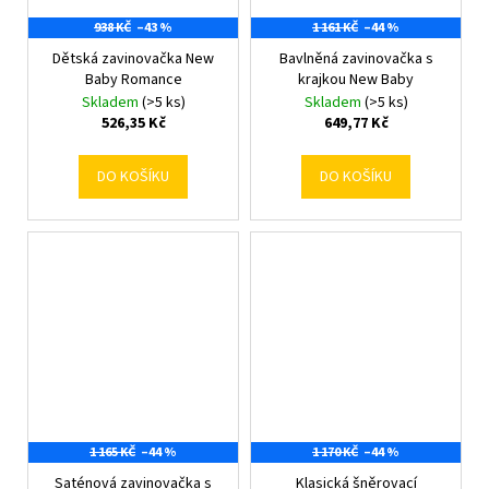
938 KČ
–43 %
1 161 KČ
–44 %
Dětská zavinovačka New
Bavlněná zavinovačka s
Baby Romance
krajkou New Baby
Skladem
(>5 ks)
Skladem
(>5 ks)
526,35 Kč
649,77 Kč
DO KOŠÍKU
DO KOŠÍKU
1 165 KČ
–44 %
1 170 KČ
–44 %
Saténová zavinovačka s
Klasická šněrovací