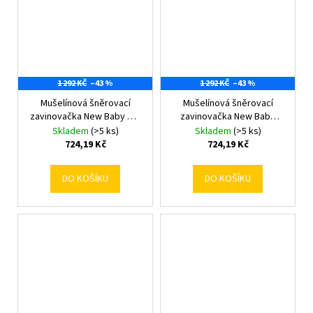
1 292 KČ
–43 %
1 292 KČ
–43 %
Mušelínová šněrovací
Mušelínová šněrovací
zavinovačka New Baby old
zavinovačka New Baby
pink
olive
Skladem
(>5 ks)
Skladem
(>5 ks)
724,19 Kč
724,19 Kč
DO KOŠÍKU
DO KOŠÍKU