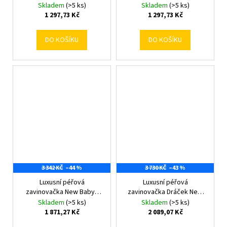
grey
Skladem
(>5 ks)
Skladem
(>5 ks)
1 297,73 Kč
1 297,73 Kč
DO KOŠÍKU
DO KOŠÍKU
3 342 KČ
–44 %
3 730 KČ
–43 %
Luxusní péřová
Luxusní péřová
zavinovačka New Baby -
zavinovačka Dráček New
péřová výplň 80x80 cm
Baby - péřová výplň 80x80
Skladem
(>5 ks)
Skladem
(>5 ks)
cm
1 871,27 Kč
2 089,07 Kč