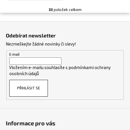
33
položek celkem
O
v
Z
l
á
á
Odebírat newsletter
d
p
Nezmeškejte žádné novinky či slevy!
a
a
c
t
E-mail
í
í
p
Vložením e-mailu souhlasíte s
podmínkami ochrany
r
osobních údajů
v
k
PŘIHLÁSIT SE
y
v
ý
p
i
s
Informace pro vás
u