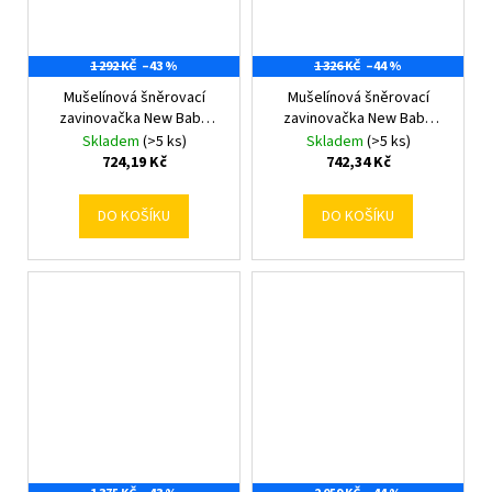
1 292 KČ
–43 %
1 326 KČ
–44 %
Mušelínová šněrovací
Mušelínová šněrovací
zavinovačka New Baby
zavinovačka New Baby
white
little heart
Skladem
(>5 ks)
Skladem
(>5 ks)
724,19 Kč
742,34 Kč
DO KOŠÍKU
DO KOŠÍKU