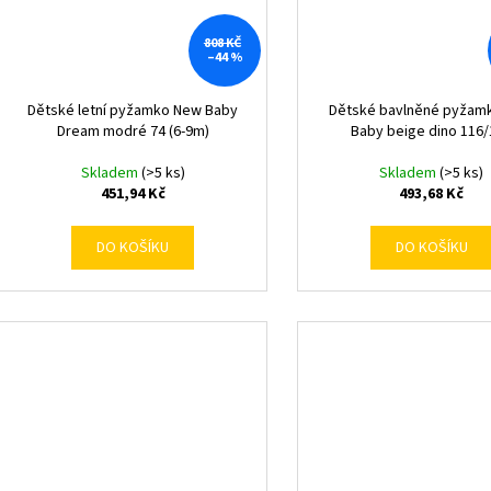
808 KČ
–44 %
Dětské letní pyžamko New Baby
Dětské bavlněné pyžam
Dream modré 74 (6-9m)
Baby beige dino 116
Skladem
(>5 ks)
Skladem
(>5 ks)
451,94 Kč
493,68 Kč
DO KOŠÍKU
DO KOŠÍKU