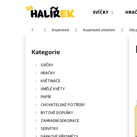
K
Přejít
na
o
SVÍČKY
HRA
obsah
Zpět
Zpět
š
do
do
í
Domů
Kojenecké
Kojenecké oblečení
Vše 
obchodu
obchodu
k
P
o
Přeskočit
Kategorie
s
kategorie
t
SVÍČKY
r
HRAČKY
a
KVĚTINÁČE
n
UMĚLÉ KVĚTY
n
PAPÍR
í
CHOVATELSKÉ POTŘEBY
p
BYTOVÉ DOPLŇKY
a
ZAHRADNÍ DEKORACE
n
SERVÍTKY
e
DÁRKOVÉ PŘEDMĚTY