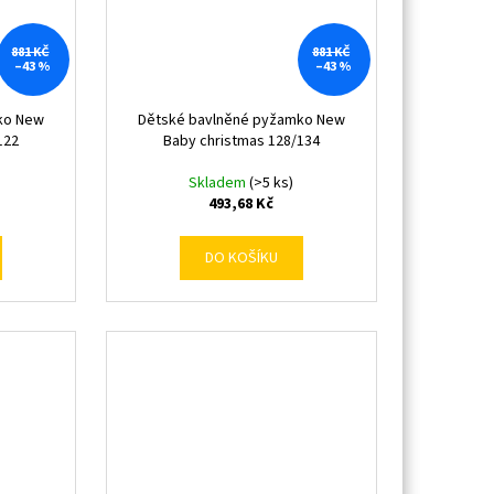
881 KČ
881 KČ
–43 %
–43 %
ko New
Dětské bavlněné pyžamko New
122
Baby christmas 128/134
Skladem
(>5 ks)
493,68 Kč
DO KOŠÍKU