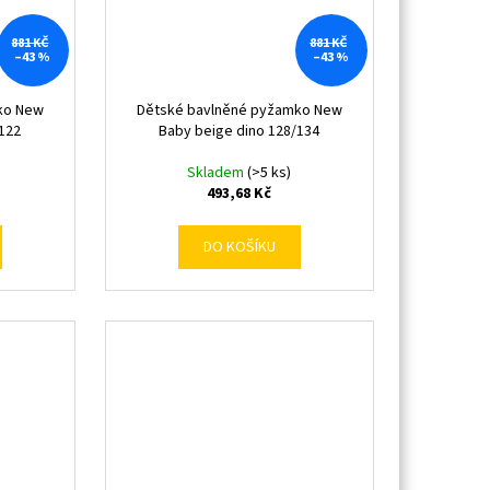
881 KČ
881 KČ
–43 %
–43 %
ko New
Dětské bavlněné pyžamko New
/122
Baby beige dino 128/134
Skladem
(>5 ks)
493,68 Kč
DO KOŠÍKU