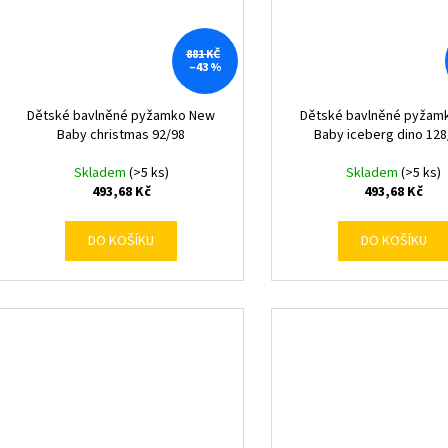
881 KČ
–43 %
Dětské bavlněné pyžamko New
Dětské bavlněné pyžam
Baby christmas 92/98
Baby iceberg dino 12
Skladem
(>5 ks)
Skladem
(>5 ks)
493,68 Kč
493,68 Kč
DO KOŠÍKU
DO KOŠÍKU