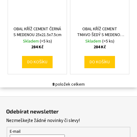
OBAL KŘÍŽ CEMENT ČERNÁ
OBAL KŘÍŽ CEMENT
S MEDENOU 25x21.5x7.5cm
TMAVO ŠEDÝ S MEDENOU
25x21.5x7.5cm
Skladem
(>5 ks)
Skladem
(>5 ks)
284 Kč
284 Kč
DO KOŠÍKU
DO KOŠÍKU
8
položek celkem
O
v
Z
l
á
á
Odebírat newsletter
d
p
Nezmeškejte žádné novinky či slevy!
a
a
c
t
E-mail
í