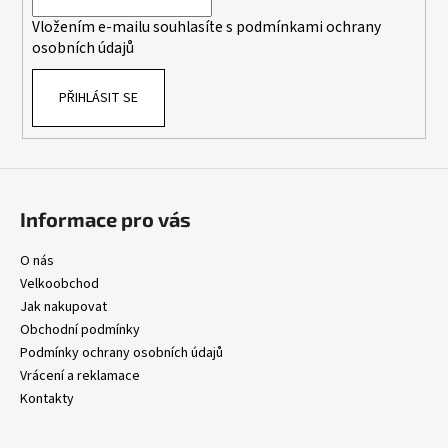
í
p
Vložením e-mailu souhlasíte s
podmínkami ochrany
r
osobních údajů
v
k
PŘIHLÁSIT SE
y
v
ý
p
i
s
Informace pro vás
u
O nás
Velkoobchod
Jak nakupovat
Obchodní podmínky
Podmínky ochrany osobních údajů
Vrácení a reklamace
Kontakty