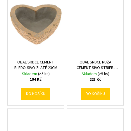
č
u
j
e
m
e
OBAL SRDCE CEMENT
OBAL SRDCE RUŽA
BLEDO-SIVO-ZLATÉ 23CM
CEMENT SIVO STRIEB.
20x25x8.5CM
Skladem
(>5 ks)
Skladem
(>5 ks)
194 Kč
223 Kč
DO KOŠÍKU
DO KOŠÍKU