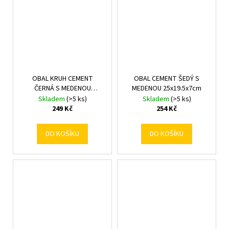
OBAL KRUH CEMENT
OBAL CEMENT ŠEDÝ S
ČERNÁ S MEDENOU
MEDENOU 25x19.5x7cm
22x18.5x8cm
Skladem
(>5 ks)
Skladem
(>5 ks)
249 Kč
254 Kč
DO KOŠÍKU
DO KOŠÍKU