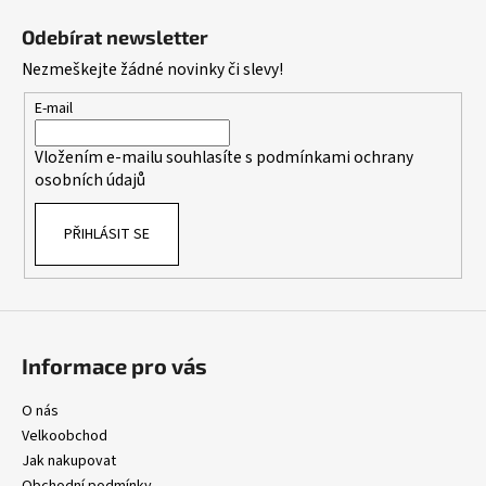
l
á
á
Odebírat newsletter
d
p
Nezmeškejte žádné novinky či slevy!
a
a
c
t
E-mail
í
í
p
Vložením e-mailu souhlasíte s
podmínkami ochrany
r
osobních údajů
v
k
PŘIHLÁSIT SE
y
v
ý
p
i
s
Informace pro vás
u
O nás
Velkoobchod
Jak nakupovat
Obchodní podmínky