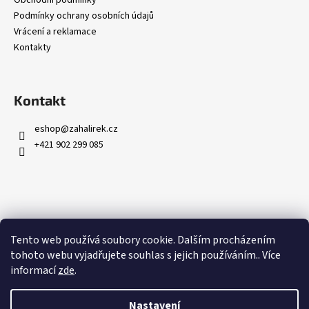
Podmínky ochrany osobních údajů
Vrácení a reklamace
Kontakty
Kontakt
eshop
@
zahalirek.cz
+421 902 299 085
Přijímáme online platby
Tento web používá soubory cookie. Dalším procházením
tohoto webu vyjadřujete souhlas s jejich používáním.. Více
informací
zde
.
Nastavení