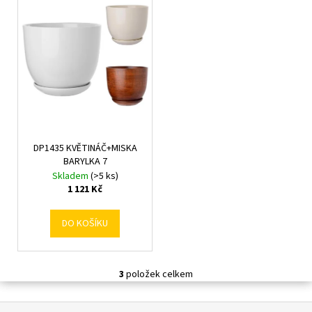
č
u
j
e
m
e
DP1435 KVĚTINÁČ+MISKA
BARYLKA 7
Skladem
(>5 ks)
1 121 Kč
DO KOŠÍKU
3
položek celkem
O
v
Z