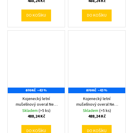
488,24 Kč
488,24 Kč
DO KOŠÍKU
DO KOŠÍKU
870 KČ
–43 %
870 KČ
–43 %
Kojenecký letní
Kojenecký letní
mušelínový overal New
mušelínový overal New
Baby pink 80 (9-12m)
Baby pink 86 (12-18m)
Skladem
(>5 ks)
Skladem
(>5 ks)
488,24 Kč
488,24 Kč
DO KOŠÍKU
DO KOŠÍKU