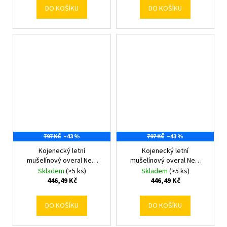
DO KOŠÍKU
DO KOŠÍKU
797 KČ
–43 %
797 KČ
–43 %
Kojenecký letní
Kojenecký letní
mušelínový overal New
mušelínový overal New
Baby blue 56 (0-3m)
Baby blue 62 (3-6m)
Skladem
(>5 ks)
Skladem
(>5 ks)
446,49 Kč
446,49 Kč
DO KOŠÍKU
DO KOŠÍKU