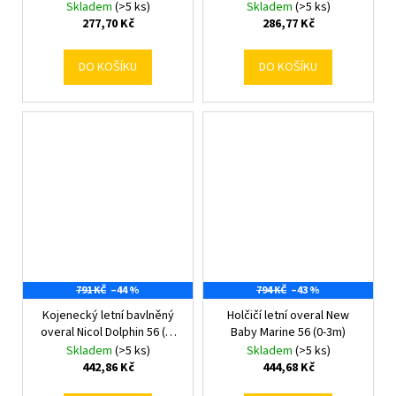
68 (4-6m)
80 (9-12m)
Skladem
(>5 ks)
Skladem
(>5 ks)
277,70 Kč
286,77 Kč
DO KOŠÍKU
DO KOŠÍKU
791 KČ
–44 %
794 KČ
–43 %
Kojenecký letní bavlněný
Holčičí letní overal New
overal Nicol Dolphin 56 (0-
Baby Marine 56 (0-3m)
3m)
Skladem
(>5 ks)
Skladem
(>5 ks)
442,86 Kč
444,68 Kč