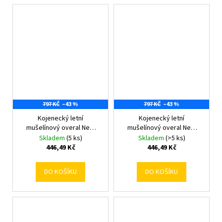
797 KČ
–43 %
797 KČ
–43 %
Kojenecký letní
Kojenecký letní
mušelínový overal New
mušelínový overal New
Baby pink 56 (0-3m)
Baby pink 62 (3-6m)
Skladem
(5 ks)
Skladem
(>5 ks)
446,49 Kč
446,49 Kč
DO KOŠÍKU
DO KOŠÍKU