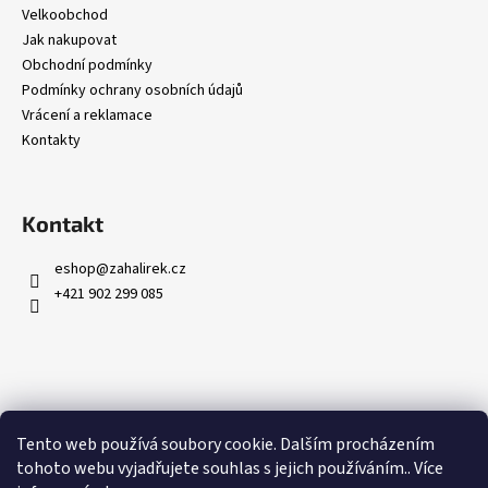
Velkoobchod
Jak nakupovat
Obchodní podmínky
Podmínky ochrany osobních údajů
Vrácení a reklamace
Kontakty
Kontakt
eshop
@
zahalirek.cz
+421 902 299 085
Přijímáme online platby
Tento web používá soubory cookie. Dalším procházením
tohoto webu vyjadřujete souhlas s jejich používáním.. Více