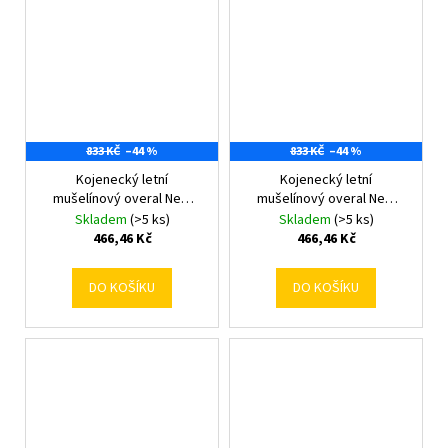
833 KČ
–44 %
833 KČ
–44 %
Kojenecký letní
Kojenecký letní
mušelínový overal New
mušelínový overal New
Baby blue 68 (4-6m)
Baby blue 74 (6-9m)
Skladem
(>5 ks)
Skladem
(>5 ks)
466,46 Kč
466,46 Kč
DO KOŠÍKU
DO KOŠÍKU