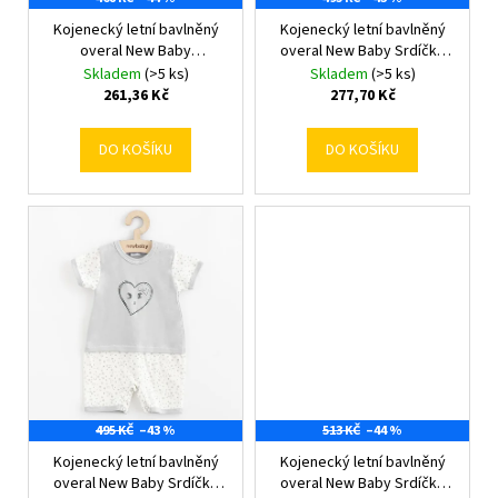
k
č
d
t
u
Kojenecký letní bavlněný
Kojenecký letní bavlněný
u
j
overal New Baby
overal New Baby Srdíčka
ů
k
Summertime kluk 56 (0-
56 (0-3m)
Skladem
(>5 ks)
Skladem
(>5 ks)
e
t
3m)
261,36 Kč
277,70 Kč
m
ů
e
DO KOŠÍKU
DO KOŠÍKU
495 KČ
–43 %
513 KČ
–44 %
Kojenecký letní bavlněný
Kojenecký letní bavlněný
overal New Baby Srdíčka
overal New Baby Srdíčka