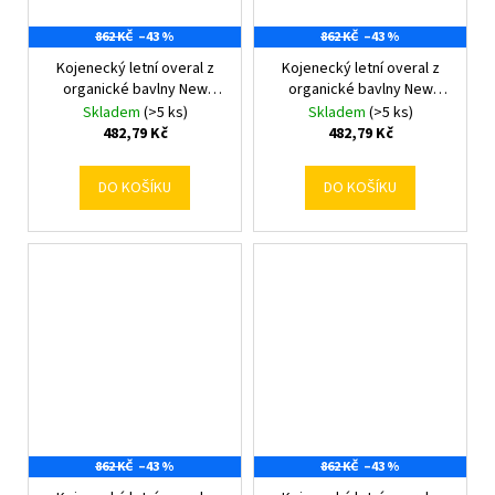
862 KČ
–43 %
862 KČ
–43 %
Kojenecký letní overal z
Kojenecký letní overal z
organické bavlny New
organické bavlny New
Baby Olivy 56 (0-3m)
Baby Olivy 62 (3-6m)
Skladem
(>5 ks)
Skladem
(>5 ks)
482,79 Kč
482,79 Kč
DO KOŠÍKU
DO KOŠÍKU
862 KČ
–43 %
862 KČ
–43 %