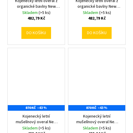
Kojenecký letní overal z
Kojenecký letní overal z
organické bavlny New
organické bavlny New
Baby Olivy 68 (4-6m)
Baby Olivy 74 (6-9m)
Skladem
(>5 ks)
Skladem
(>5 ks)
482,79 Kč
482,79 Kč
DO KOŠÍKU
DO KOŠÍKU
870 KČ
–43 %
870 KČ
–43 %
Kojenecký letní
Kojenecký letní
mušelínový overal New
mušelínový overal New
Baby blue 80 (9-12m)
Baby blue 86 (12-18m)
Skladem
(>5 ks)
Skladem
(>5 ks)