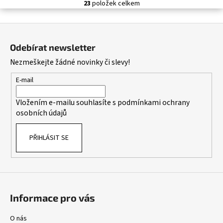
23
položek celkem
O
v
Z
l
á
á
Odebírat newsletter
d
p
Nezmeškejte žádné novinky či slevy!
a
a
c
t
E-mail
í
í
p
Vložením e-mailu souhlasíte s
podmínkami ochrany
r
osobních údajů
v
k
PŘIHLÁSIT SE
y
v
ý
p
i
s
Informace pro vás
u
O nás