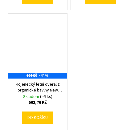
898 KČ
–44 %
Kojenecký letní overal z
organické bavlny New
Baby Olivy 80 (9-12m)
Skladem
(>5 ks)
502,76 Kč
DO KOŠÍKU