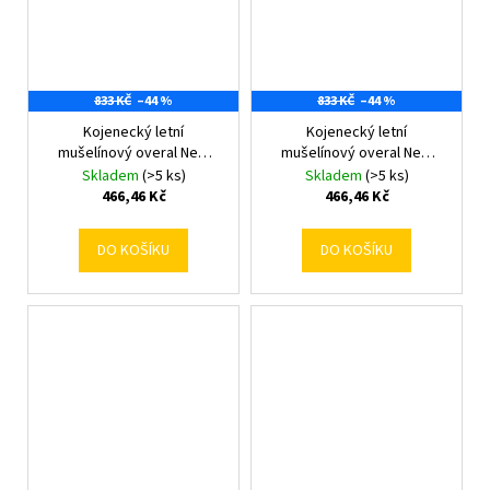
833 KČ
–44 %
833 KČ
–44 %
Kojenecký letní
Kojenecký letní
mušelínový overal New
mušelínový overal New
Baby pink 68 (4-6m)
Baby pink 74 (6-9m)
Skladem
(>5 ks)
Skladem
(>5 ks)
466,46 Kč
466,46 Kč
DO KOŠÍKU
DO KOŠÍKU