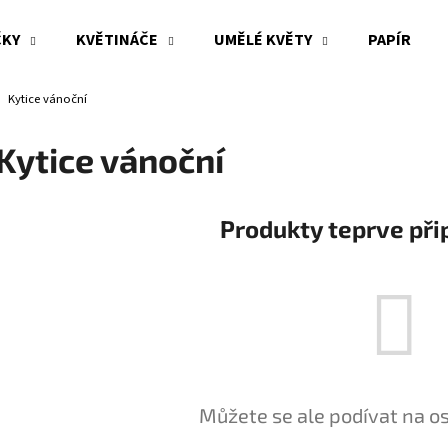
ČKY
KVĚTINÁČE
UMĚLÉ KVĚTY
PAPÍR
Kytice vánoční
Co potřebujete najít?
Kytice vánoční
HLEDAT
Produkty teprve při
Doporučujeme
Můžete se ale podívat na os