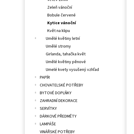
l
Zeleň vánoční
Bobule červené
Kytice vánoční
Květ na klipu
Umělé květiny letní
Umělé stromy
Girlanda, tahačka květ
Umělé květiny pěnové
Umelé kvety vysušený vzhľad
PAPÍR
CHOVATELSKÉ POTŘEBY
BYTOVÉ DOPLŇKY
ZAHRADNÍ DEKORACE
SERVÍTKY
DÁRKOVÉ PŘEDMĚTY
LAMPÁŠE
VINÁŘSKÉ POTŘEBY