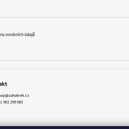
y osobních údajů
akt
hop
@
zahalirek.cz
1 902 299 085