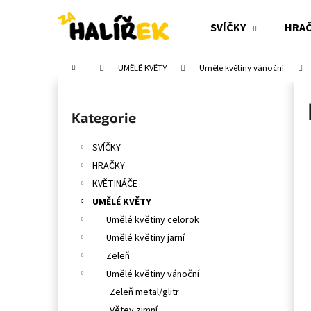
K
Přejít
na
o
SVÍČKY
HRA
obsah
Zpět
Zpět
š
do
do
í
Domů
UMĚLÉ KVĚTY
Umělé květiny vánoční
obchodu
obchodu
k
P
o
Přeskočit
Kategorie
s
kategorie
t
SVÍČKY
r
HRAČKY
a
KVĚTINÁČE
n
UMĚLÉ KVĚTY
n
Umělé květiny celorok
í
Umělé květiny jarní
p
Zeleň
a
Umělé květiny vánoční
n
Zeleň metal/glitr
e
Větev zimní