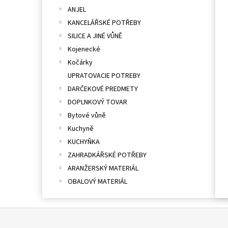
ANJEL
KANCELÁŘSKÉ POTŘEBY
SILICE A JINÉ VŮNĚ
Kojenecké
Kočárky
UPRATOVACIE POTREBY
DARČEKOVÉ PREDMETY
DOPLNKOVÝ TOVAR
Bytové vůně
Kuchyně
KUCHYŇKA
ZAHRADKÁŘSKÉ POTŘEBY
ARANŽERSKÝ MATERIÁL
OBALOVÝ MATERIÁL
Z
á