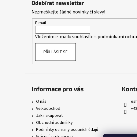
Odebírat newsletter
p
Nezmeškejte žádné novinky či slevy!
a
t
E-mail
í
Vložením e-mailu souhlasíte s
podmínkami ochran
PŘIHLÁSIT SE
Informace pro vás
Kont
O nás
es
Velkoobchod
+42
Jak nakupovat
Obchodní podmínky
Podmínky ochrany osobních údajů
Vrácení a reklamace