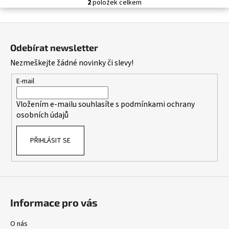
č
2
položek celkem
O
u
v
j
Z
l
e
á
á
m
Odebírat newsletter
d
p
e
Nezmeškejte žádné novinky či slevy!
a
a
c
t
E-mail
í
í
p
Vložením e-mailu souhlasíte s
podmínkami ochrany
r
osobních údajů
v
k
PŘIHLÁSIT SE
y
v
ý
p
i
s
Informace pro vás
u
O nás