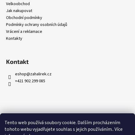
Velkoobchod
Jak nakupovat
Obchodní podmínky
Podmínky ochrany osobních údajů
Vrácení a reklamace
Kontakty
Kontakt
eshop
@
zahalirek.cz
+421 902 299 085
Přijímáme online platby
Tento web používá soubory cookie. Dalším procházením
tohoto webu vyjadřujete souhlas s jejich používáním.. Více