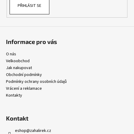
k
PŘIHLÁSIT SE
y
v
ý
p
i
s
Informace pro vás
u
O nás
Velkoobchod
Jak nakupovat
Obchodní podmínky
Podmínky ochrany osobních údajů
Vrácení a reklamace
Kontakty
Kontakt
eshop
@
zahalirek.cz