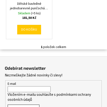
č
t
Dětské bavlněné
u
u
jednobarevné punčocháče
ů
j
k
New Baby růžové 152 (11-
Skladem
(>5 ks)
e
t
12r)
181,50 Kč
m
ů
e
DO KOŠÍKU
1
položek celkem
O
v
Z
l
á
á
Odebírat newsletter
d
p
Nezmeškejte žádné novinky či slevy!
a
a
c
t
E-mail
í
í
p
Vložením e-mailu souhlasíte s
podmínkami ochrany
r
osobních údajů
v