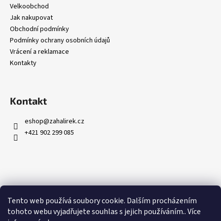
Velkoobchod
Jak nakupovat
Obchodní podmínky
Podmínky ochrany osobních údajů
Vrácení a reklamace
Kontakty
Kontakt
eshop
@
zahalirek.cz
+421 902 299 085
Přijímáme online platby
Tento web používá soubory cookie. Dalším procházením
tohoto webu vyjadřujete souhlas s jejich používáním.. Více