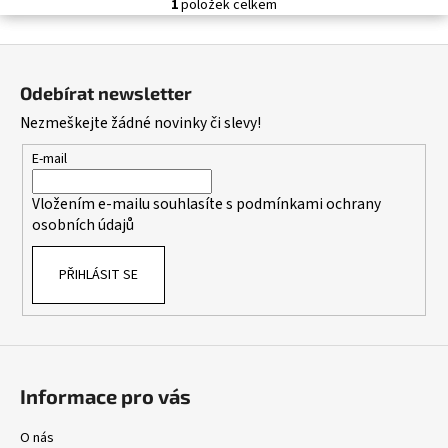
č
1
položek celkem
O
u
v
j
Z
l
e
á
á
m
Odebírat newsletter
d
p
e
Nezmeškejte žádné novinky či slevy!
a
a
c
t
E-mail
í
í
p
Vložením e-mailu souhlasíte s
podmínkami ochrany
r
osobních údajů
v
k
PŘIHLÁSIT SE
y
v
ý
p
i
s
Informace pro vás
u
O nás