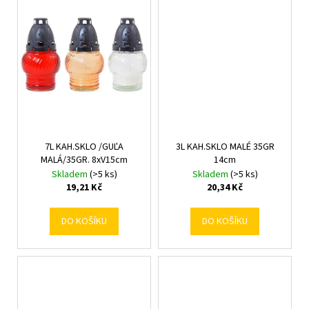
č
u
j
e
m
e
7L KAH.SKLO /GUĽA
3L KAH.SKLO MALÉ 35GR
MALÁ/35GR. 8xV15cm
14cm
Skladem
(>5 ks)
Skladem
(>5 ks)
19,21 Kč
20,34 Kč
DO KOŠÍKU
DO KOŠÍKU