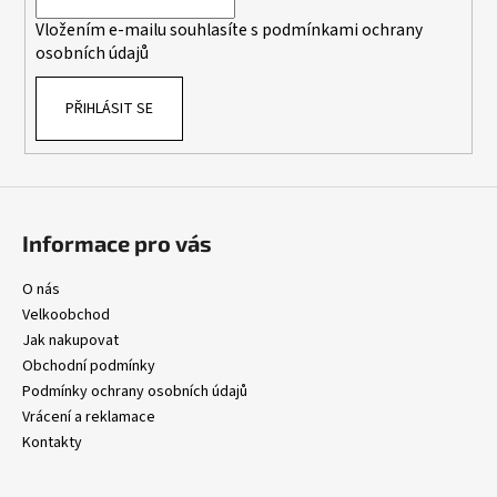
í
p
Vložením e-mailu souhlasíte s
podmínkami ochrany
r
osobních údajů
v
k
PŘIHLÁSIT SE
y
v
ý
p
i
s
Informace pro vás
u
O nás
Velkoobchod
Jak nakupovat
Obchodní podmínky
Podmínky ochrany osobních údajů
Vrácení a reklamace
Kontakty