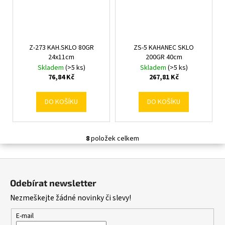
Z-273 KAH.SKLO 80GR
ZS-5 KAHANEC SKLO
24x11cm
200GR 40cm
Skladem
(>5 ks)
Skladem
(>5 ks)
76,84 Kč
267,81 Kč
DO KOŠÍKU
DO KOŠÍKU
8
položek celkem
O
v
Z
l
á
á
Odebírat newsletter
d
p
Nezmeškejte žádné novinky či slevy!
a
a
c
t
E-mail
í