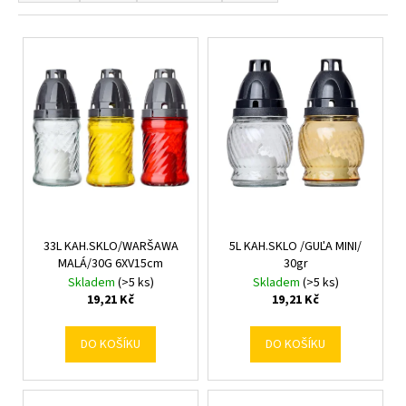
z
a
e
V
j
n
ý
í
í
p
t
p
i
?
r
s
o
p
d
r
u
o
HLEDAT
k
d
t
33L KAH.SKLO/WARŠAWA
5L KAH.SKLO /GUĽA MINI/
u
MALÁ/30G 6XV15cm
30gr
ů
k
Skladem
(>5 ks)
Skladem
(>5 ks)
D
t
19,21 Kč
19,21 Kč
o
ů
p
DO KOŠÍKU
DO KOŠÍKU
o
r
u