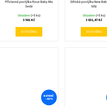
Přístavná postýlka Rose Baby Mix
Dětská postýlka New Bab
šedá
bílá
Skladem
(>5 ks)
Skladem
(>5 ks)
3 581 Kč
3 831,47 Kč
DO KOŠÍKU
DO KOŠÍKU
8 274 KČ
–44 %