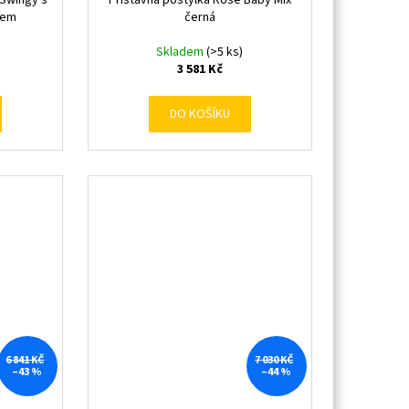
Swingy s
Přístavná postýlka Rose Baby Mix
čem
černá
Skladem
(>5 ks)
3 581 Kč
DO KOŠÍKU
6 841 KČ
7 030 KČ
–43 %
–44 %