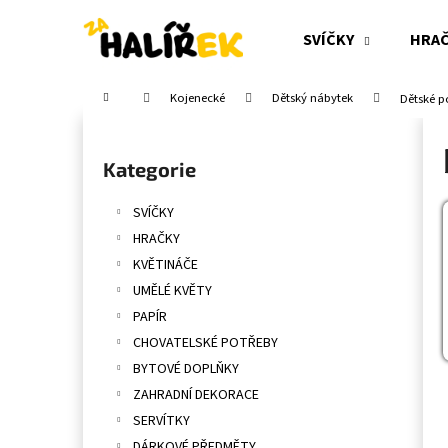
K
Přejít
na
o
SVÍČKY
HRA
obsah
Zpět
Zpět
š
do
do
í
Domů
Kojenecké
Dětský nábytek
Dětské p
obchodu
obchodu
k
P
o
Přeskočit
Kategorie
s
kategorie
t
SVÍČKY
r
HRAČKY
a
KVĚTINÁČE
n
UMĚLÉ KVĚTY
n
PAPÍR
í
CHOVATELSKÉ POTŘEBY
p
BYTOVÉ DOPLŇKY
a
ZAHRADNÍ DEKORACE
n
SERVÍTKY
e
DÁRKOVÉ PŘEDMĚTY