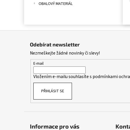
OBALOVÝ MATERIÁL
Z
á
Odebírat newsletter
p
Nezmeškejte žádné novinky či slevy!
a
t
E-mail
í
Vložením e-mailu souhlasíte s
podmínkami ochran
PŘIHLÁSIT SE
Informace pro vás
Kont