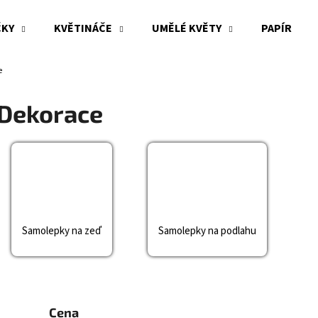
ČKY
KVĚTINÁČE
UMĚLÉ KVĚTY
PAPÍR
e
Co potřebujete najít?
Dekorace
HLEDAT
Doporučujeme
Samolepky na zeď
Samolepky na podlahu
Cena