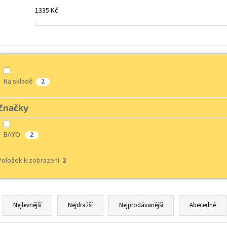
1335
Kč
Na skladě
2
Značky
BAYO
2
Položek k zobrazení:
2
Ř
a
Nejlevnější
Nejdražší
Nejprodávanější
Abecedně
z