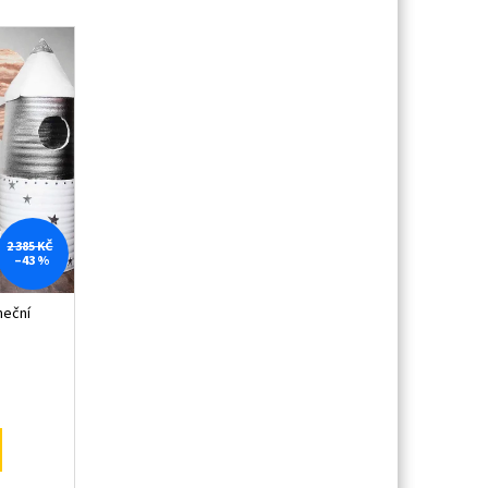
2 385 KČ
–43 %
neční