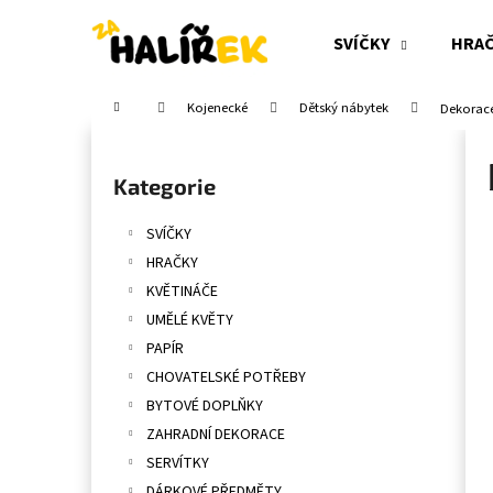
K
Přejít
na
o
SVÍČKY
HRA
obsah
Zpět
Zpět
š
do
do
í
Domů
Kojenecké
Dětský nábytek
Dekorac
obchodu
obchodu
k
P
o
Přeskočit
Kategorie
s
kategorie
t
SVÍČKY
r
HRAČKY
a
KVĚTINÁČE
n
UMĚLÉ KVĚTY
n
PAPÍR
í
CHOVATELSKÉ POTŘEBY
p
BYTOVÉ DOPLŇKY
a
ZAHRADNÍ DEKORACE
n
SERVÍTKY
e
DÁRKOVÉ PŘEDMĚTY