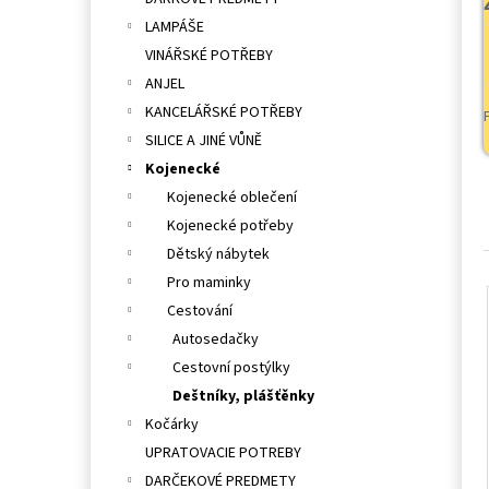
l
LAMPÁŠE
VINÁŘSKÉ POTŘEBY
ANJEL
KANCELÁŘSKÉ POTŘEBY
SILICE A JINÉ VŮNĚ
Kojenecké
Kojenecké oblečení
Kojenecké potřeby
Dětský nábytek
Pro maminky
Cestování
Autosedačky
Cestovní postýlky
Deštníky, plášťěnky
Kočárky
UPRATOVACIE POTREBY
DARČEKOVÉ PREDMETY