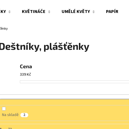
ČKY
KVĚTINÁČE
UMĚLÉ KVĚTY
PAPÍR
ťěnky
Co potřebujete najít?
Deštníky, plášťěnky
HLEDAT
Cena
339
Kč
Doporučujeme
Na skladě
2