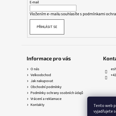
t
E-mail
í
Vložením e-mailu souhlasíte s
podmínkami ochran
PŘIHLÁSIT SE
Informace pro vás
Kont
O nás
es
Velkoobchod
+42
Jak nakupovat
Obchodní podmínky
Podmínky ochrany osobních údajů
Vrácení a reklamace
Kontakty
Tento web p
vyjadřujete s