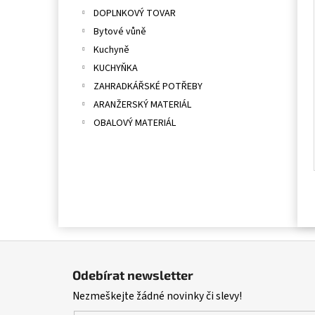
DOPLNKOVÝ TOVAR
Bytové vůně
Kuchyně
KUCHYŇKA
ZAHRADKÁŘSKÉ POTŘEBY
ARANŽERSKÝ MATERIÁL
OBALOVÝ MATERIÁL
Z
á
Odebírat newsletter
p
Nezmeškejte žádné novinky či slevy!
a