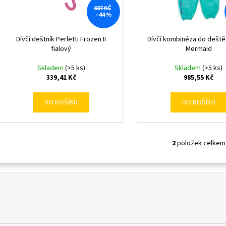
k
d
607 KČ
–44 %
t
u
ů
k
Dívčí deštník Perletti Frozen II
Dívčí kombinéza do deště 
t
fialový
Mermaid
ů
Skladem
(>5 ks)
Skladem
(>5 ks)
339,41 Kč
985,55 Kč
DO KOŠÍKU
DO KOŠÍKU
2
položek celkem
O
v
l
á
d
a
c