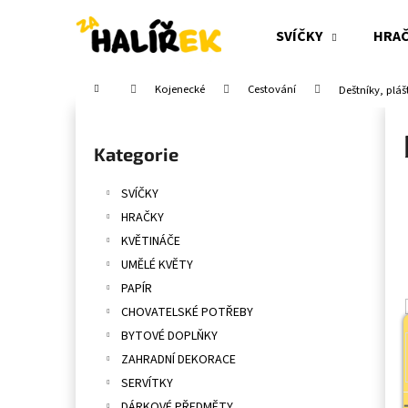
K
Přejít
na
o
SVÍČKY
HRA
obsah
Zpět
Zpět
š
do
do
í
Domů
Kojenecké
Cestování
Deštníky, pláš
obchodu
obchodu
k
P
o
Přeskočit
Kategorie
s
kategorie
t
SVÍČKY
r
HRAČKY
a
KVĚTINÁČE
n
UMĚLÉ KVĚTY
n
PAPÍR
í
CHOVATELSKÉ POTŘEBY
p
BYTOVÉ DOPLŇKY
a
ZAHRADNÍ DEKORACE
n
SERVÍTKY
e
DÁRKOVÉ PŘEDMĚTY