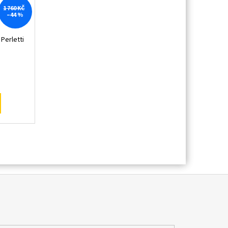
1 760 KČ
–44 %
Perletti