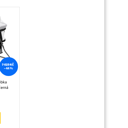
7 023 KČ
–44 %
ébka
černá