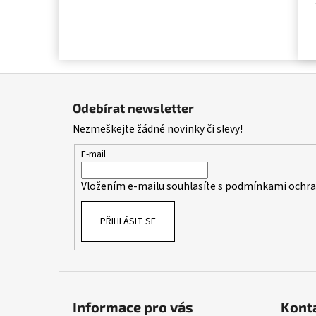
Z
á
Odebírat newsletter
p
Nezmeškejte žádné novinky či slevy!
a
t
E-mail
í
Vložením e-mailu souhlasíte s
podmínkami ochran
PŘIHLÁSIT SE
Informace pro vás
Kont