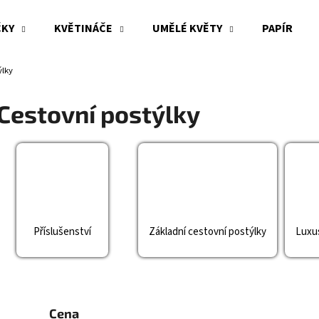
ČKY
KVĚTINÁČE
UMĚLÉ KVĚTY
PAPÍR
ýlky
Co potřebujete najít?
Cestovní postýlky
HLEDAT
Doporučujeme
Příslušenství
Základní cestovní postýlky
Luxus
Cena