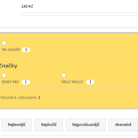
243
Kč
Na skladě
2
Značky
BABY MIX
MILLY MALLY
1
1
Položek k zobrazení:
2
Ř
a
Nejlevnější
Nejdražší
Nejprodávanější
Abecedně
z