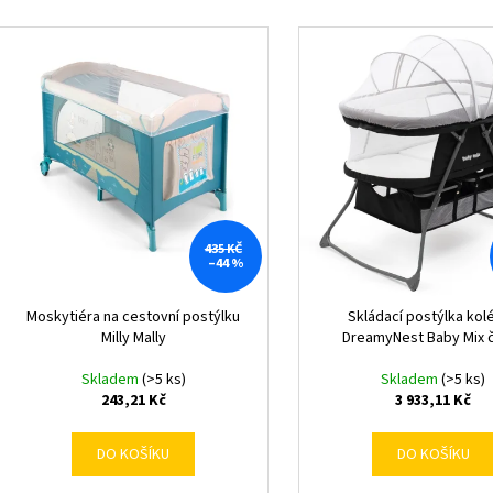
e
V
n
ý
í
p
p
i
r
s
o
p
d
r
u
o
k
d
435 KČ
–44 %
t
u
ů
k
Moskytiéra na cestovní postýlku
Skládací postýlka kol
t
Milly Mally
DreamyNest Baby Mix 
ů
Skladem
(>5 ks)
Skladem
(>5 ks)
243,21 Kč
3 933,11 Kč
DO KOŠÍKU
DO KOŠÍKU