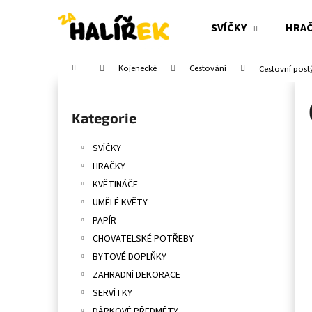
K
Přejít
na
o
SVÍČKY
HRA
obsah
Zpět
Zpět
š
do
do
í
Domů
Kojenecké
Cestování
Cestovní post
obchodu
obchodu
k
P
o
Přeskočit
Kategorie
s
kategorie
t
SVÍČKY
r
HRAČKY
a
KVĚTINÁČE
n
UMĚLÉ KVĚTY
n
PAPÍR
í
CHOVATELSKÉ POTŘEBY
p
BYTOVÉ DOPLŇKY
a
ZAHRADNÍ DEKORACE
n
SERVÍTKY
e
DÁRKOVÉ PŘEDMĚTY